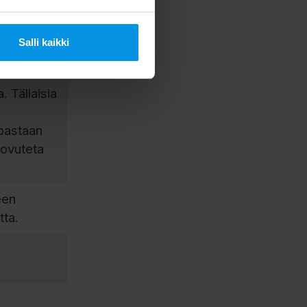
postit
seksi.
Salli kaikki
. Tällaisia
noastaan
uovuteta
een
tta.