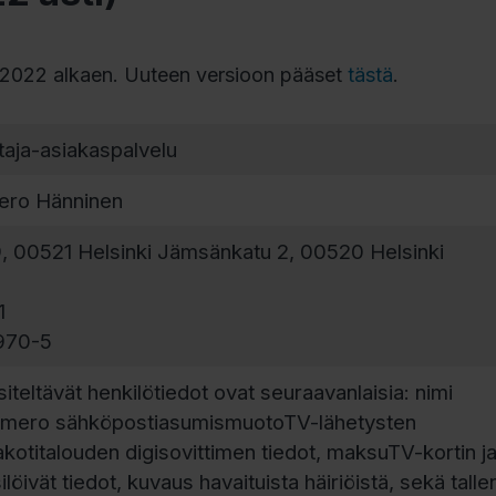
11.2022 alkaen. Uuteen versioon pääset
tästä
.
ttaja-asiakaspalvelu
ero Hänninen
9, 00521 Helsinki Jämsänkatu 2, 00520 Helsinki
1
970-5
iteltävät henkilötiedot ovat seuraavanlaisia: nimi
umero sähköpostiasumismuotoTV-lähetysten
kotitalouden digisovittimen tiedot, maksuTV-kortin ja
silöivät tiedot, kuvaus havaituista häiriöistä, sekä talle