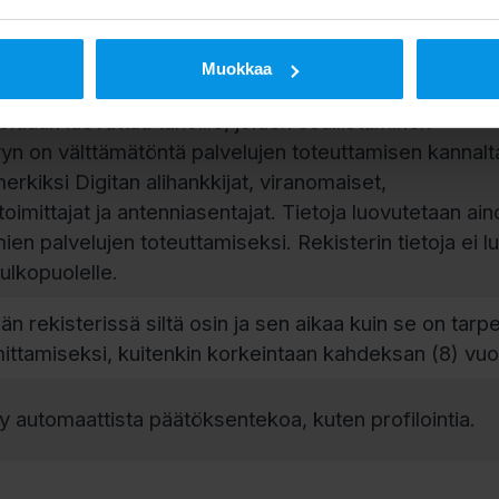
 viranomaisten välittämänä. Kaikki puhelut ja sähkö
vittujen palvelujen todentamiseksi ja laadun kehittämi
amisesta kerrotaan puhelun alussa.
Muokkaa
oidaan luovuttaa tahoille, joiden osallistuminen
yyn on välttämätöntä palvelujen toteuttamisen kannalta
erkiksi Digitan alihankkijat, viranomaiset,
oimittajat ja antenniasentajat. Tietoja luovutetaan ai
ien palvelujen toteuttamiseksi. Rekisterin tietoja ei l
lkopuolelle.
ään rekisterissä siltä osin ja sen aikaa kuin se on tarp
mittamiseksi, kuitenkin korkeintaan kahdeksan (8) vuo
iity automaattista päätöksentekoa, kuten profilointia.