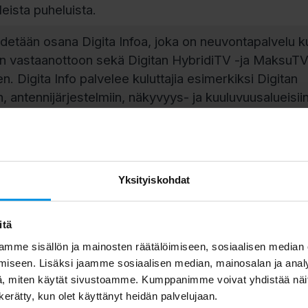
leista puheluista.
idetään osana Digita Infoa, joka on neuvontapalvelu kul
on vastaanottoon sekä Digitan HybridiTV -ja MaksuTV
yen. Digita Info palvelee kuluttajia esimerkiksi Digitan
, antennijärjestelmiin, näkyvyys- ja kuuluvuusalueisiin
astaanotto-ongelmiin, radiokeleihin, sekä päätelaittei
en yhteensopivuusasioissa. Palvelun luonteesta joht
 kuluttajan yhteystiedot sekä fyysinen sijainti (osoite) 
rpeelliset tiedot lähetyssignaaliin vastaanotosta ja la
Yksityiskohdat
llennetaan palvelunlaadun varmistamiseksi sekä jois
 sitä varten, että Digita tai Digitan kumppani voi oll
itä
yöhemmin yhteydessä palvelun loppuun saattamisek
-paketin tai LTE-palvelun toimittamista varten.
mme sisällön ja mainosten räätälöimiseen, sosiaalisen median
iseen. Lisäksi jaamme sosiaalisen median, mainosalan ja analy
saadaan pääsääntöisesti joko suoraan henkilön tekem
, miten käytät sivustoamme. Kumppanimme voivat yhdistää näitä t
utta (nettilomake, puhelu tai sähköposti), Digitan
n kerätty, kun olet käyttänyt heidän palvelujaan.