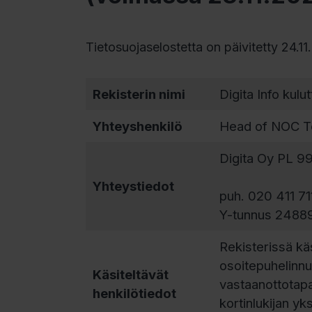
Tietosuojaselostetta on päivitetty 24.
Rekisterin nimi
Digita Info kulu
Yhteyshenkilö
Head of NOC T
Digita Oy PL 9
Yhteystiedot
puh. 020 411 71
Y-tunnus 2488
Rekisterissä käs
osoitepuhelinn
Käsiteltävät
vastaanottotapa
henkilötiedot
kortinlukijan yk