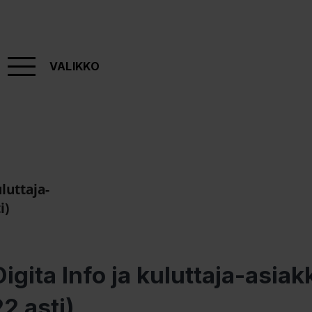
VALIKKO
luttaja-
i)
igita Info ja kuluttaja-asiak
2 asti)