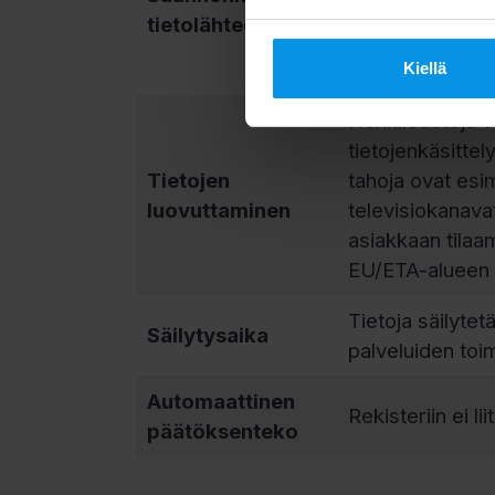
kumppaneiden ja
tietolähteet
tallennetaan so
Puhelun tallent
Kiellä
Henkilötietoja v
tietojenkäsittel
Tietojen
tahoja ovat esim
luovuttaminen
televisiokanavat
asiakkaan tilaam
EU/ETA-alueen u
Tietoja säilytet
Säilytysaika
palveluiden toi
Automaattinen
Rekisteriin ei l
päätöksenteko