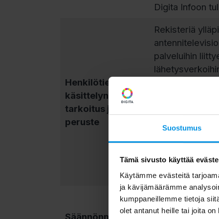
Digita Infoon tul
Rekisteriä ylläp
antennitelevisi
palveluihin liitt
lähetysverkoihin
Henkilötietojen
lähetysverkon v
käsittelyn
Digitan verkkoj
tarkoitus ja
oleellista, että
peruste
tiedossa sekä ta
Suostumus
Yhteydenotot ta
tapauksissa myös
Tämä sivusto käyttää eväste
asiakkaaseen m
esimerkiksi SAT
Käytämme evästeitä tarjoama
ja kävijämäärämme analysoim
Henkilötiedot 
kumppaneillemme tietoja siitä
yhteydenoton ka
olet antanut heille tai joita o
Säännönmukaiset