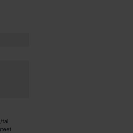
/tai
nteet