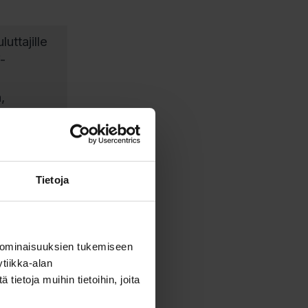
uttajille
-
,
den ja
uen on
on Digitan
itteista.
Tietoja
sain
a
si,
 ominaisuuksien tukemiseen
tiikka-alan
än
ietoja muihin tietoihin, joita