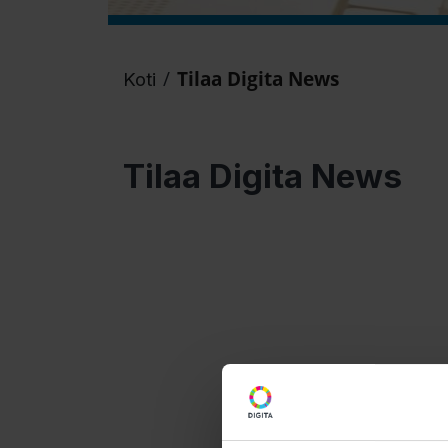
/
Tilaa Digita News
Koti
Tilaa Digita News