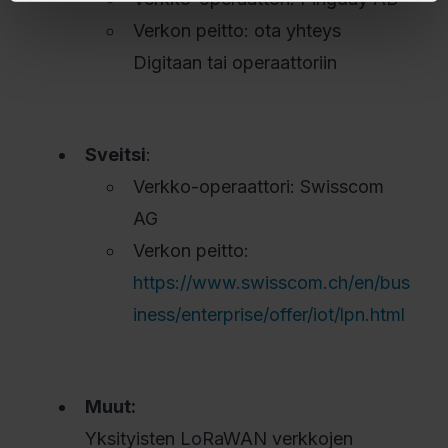
Verkon peitto: ota yhteys
Digitaan tai operaattoriin
Sveitsi
:
Verkko-operaattori: Swisscom
AG
Verkon peitto:
https://www.swisscom.ch/en/bus
iness/enterprise/offer/iot/lpn.html
Muut:
Yksityisten LoRaWAN verkkojen