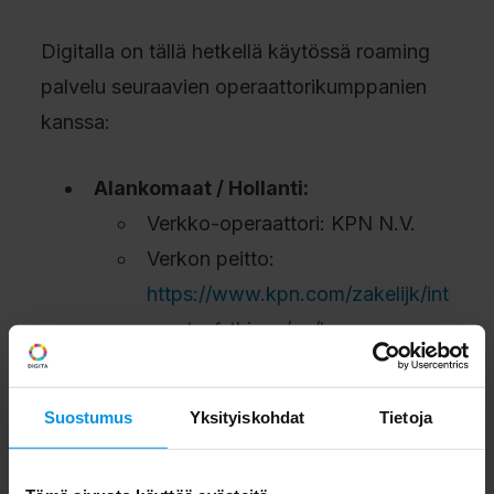
Digitalla on tällä hetkellä käytössä roaming
palvelu seuraavien operaattorikumppanien
kanssa:
Alankomaat / Hollanti:
Verkko-operaattori: KPN N.V.
Verkon peitto:
https://www.kpn.com/zakelijk/int
ernet-of-things/en/lora-
connectivity.htm
Suostumus
Yksityiskohdat
Tietoja
Irlanti
: