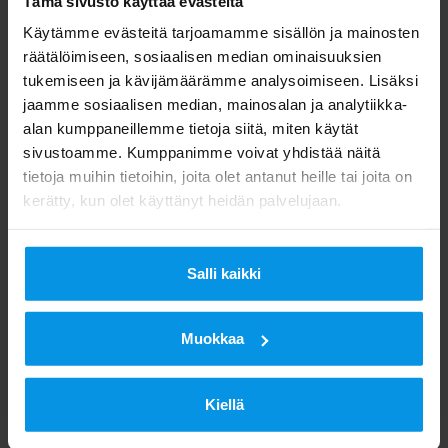
Tämä sivusto käyttää evästeitä
Verkko-operaattori: Netmore
Käytämme evästeitä tarjoamamme sisällön ja mainosten
Group AB
räätälöimiseen, sosiaalisen median ominaisuuksien
Verkon peitto: ota yhteys
tukemiseen ja kävijämäärämme analysoimiseen. Lisäksi
Digitaan tai operaattoriin
jaamme sosiaalisen median, mainosalan ja analytiikka-
alan kumppaneillemme tietoja siitä, miten käytät
sivustoamme. Kumppanimme voivat yhdistää näitä
tietoja muihin tietoihin, joita olet antanut heille tai joita on
Ruotsi
:
kerätty, kun olet käyttänyt heidän palvelujaan.
Verkko-operaattori: Netmore
Group AB
Salli kaikki
Verkon peitto: ota yhteys
Digitaan tai operaattoriin
Muokkaa
Kiellä
Ruotsi:
Verkko-operaattori: Pingday AB