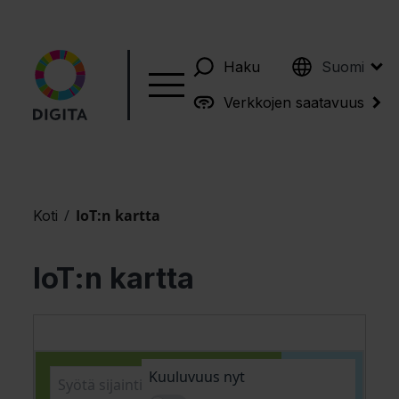
English
Haku
Suomi
Verkkojen saatavuus
/
IoT:n kartta
Koti
IoT:n kartta