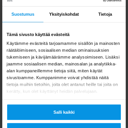
Suostumus
Yksityiskohdat
Tietoja
Kuluttajat:
Digita Info
Tämä sivusto käyttää evästeitä
ma-pe klo 8.00–20.00
Käytämme evästeitä tarjoamamme sisällön ja mainosten
p. 020 411 7676
räätälöimiseen, sosiaalisen median ominaisuuksien
tukemiseen ja kävijämäärämme analysoimiseen. Lisäksi
info@digita.fi
jaamme sosiaalisen median, mainosalan ja analytiikka-
alan kumppaneillemme tietoja siitä, miten käytät
Puhelun hinta Digita Infoon on
sivustoamme. Kumppanimme voivat yhdistää näitä
tietoja muihin tietoihin, joita olet antanut heille tai joita on
lankapuhelimesta 8,21 senttiä puhelulta sekä
kerätty, kun olet käyttänyt heidän palvelujaan.
5,9 senttiä minuutilta ja matkapuhelimesta
8,21 senttiä puhelulta sekä 16,9 senttiä
Salli kaikki
minuutilta.