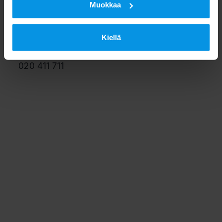
Digita
Muokkaa
Jämsänkatu 2
00520 Helsinki
Kiellä
020 411 711