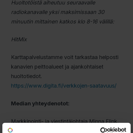
Huoltotöistä aiheutuu seuraavalle
radiokanavalle yksi maksimissaan 30
minuutin mittainen katkos
klo 8-16 välillä:
HitMix
Karttapalvelustamme voit tarkastaa helposti
kanavien peittoalueet ja ajankohtaiset
huoltotiedot.
https://www.digita.fi/verkkojen-saatavuus/
Median yhteydenotot:
Markkinointi- ja viestintäjohtaja Minna Flink,
p. 040 742 8849, minna.flink(a)digita.fi