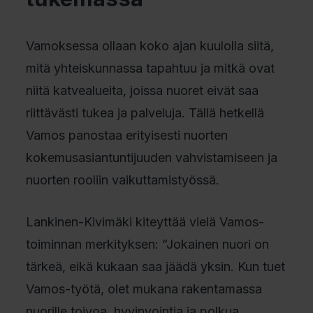
Vamoksessa ollaan koko ajan kuulolla siitä,
mitä yhteiskunnassa tapahtuu ja mitkä ovat
niitä katvealueita, joissa nuoret eivät saa
riittävästi tukea ja palveluja. Tällä hetkellä
Vamos panostaa erityisesti nuorten
kokemusasiantuntijuuden vahvistamiseen ja
nuorten rooliin vaikuttamistyössä.
Lankinen-Kivimäki kiteyttää vielä Vamos-
toiminnan merkityksen: ”Jokainen nuori on
tärkeä, eikä kukaan saa jäädä yksin. Kun tuet
Vamos-työtä, olet mukana rakentamassa
nuorille toivoa, hyvinvointia ja polkua