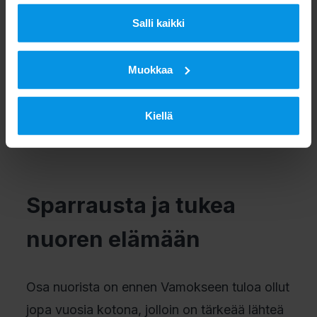
palvelut ovat tukeneet ja auttaneet noin
15 000 nuorta ympäri Suomen.
Itlan
Salli kaikki
vaikuttavuustutkimuksen
mukaan Vamoksen
päättäneet nuoret siirtyivät muita
Muokkaa
vastaavassa tilanteessa olevia nuoria useam­
min opiskelemaan ja pois toimeentulotuen
Kiellä
piiristä.
Sparrausta ja tukea
nuoren elämään
Osa nuorista on ennen Vamokseen tuloa ollut
jopa vuosia kotona, jolloin on tärkeää lähteä