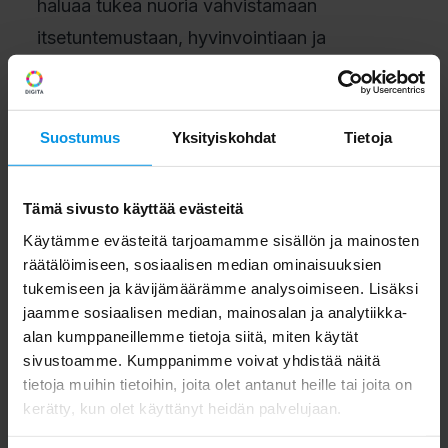
haluaa tukea nuoria vahvistamaan
itsetuntemustaan, hyvinvointiaan ja
voimavarojaan. Vamos ja Diakonissalaitos
haluavat vaikuttaa lisäksi siihen, että
suomalainen työelämä ja opiskelumaailma
Suostumus
Yksityiskohdat
Tietoja
olisivat valmiimpia ottamaan vastaan myös
osatyökykyisiä nuoria”, Lankinen-Kivimäki
Tämä sivusto käyttää evästeitä
kertoo.
Käytämme evästeitä tarjoamamme sisällön ja mainosten
räätälöimiseen, sosiaalisen median ominaisuuksien
tukemiseen ja kävijämäärämme analysoimiseen. Lisäksi
Vamokselle on tärkeää jatkuvasti seurata ja
jaamme sosiaalisen median, mainosalan ja analytiikka-
kehittää toimintansa vaikuttavuutta. Vamos
alan kumppaneillemme tietoja siitä, miten käytät
palkittiinkin vuonna
2021 Vuoden
sivustoamme. Kumppanimme voivat yhdistää näitä
tietoja muihin tietoihin, joita olet antanut heille tai joita on
yhteiskunnallisena vaikuttavuustekona
.
kerätty, kun olet käyttänyt heidän palvelujaan.
Lähes 15 toimintavuoden aikana Vamos-