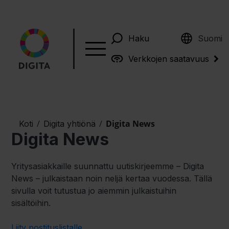
English
Haku
Suomi
Verkkojen saatavuus
/
/
Digita News
Koti
Digita yhtiönä
Digita News
Yritysasiakkaille suunnattu uutiskirjeemme – Digita
News – julkaistaan noin neljä kertaa vuodessa. Tällä
sivulla voit tutustua jo aiemmin julkaistuihin
sisältöihin.
Liity postituslistalle