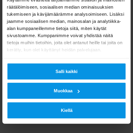
räätälöimiseen, sosiaalisen median ominaisuuksien
Lue lisää
tukemiseen ja kävijämäärämme analysoimiseen. Lisäksi
jaamme sosiaalisen median, mainosalan ja analytiikka-
alan kumppaneillemme tietoja siitä, miten käytät
Digita News 2 - 2022
sivustoamme. Kumppanimme voivat yhdistää näitä
tietoja muihin tietoihin, joita olet antanut heille tai joita on
Radiossa on ylivoimainen käyttöliittymä, huoltovarma
kerätty, kun olet käyttänyt heidän palvelujaan.
tekniikka ja helposti kohdistettavat sisällöt
Lue lisää
Salli kaikki
Muokkaa
Kiellä