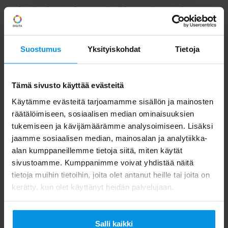
kotimaisesta kysynnästä ja monimuotoisesta
kilpailusta johtuen. Digitasta riippumaton
muutos vaatii yhtiöltä normaalin vuosittaisen
Suostumus
Yksityiskohdat
Tietoja
investointitason moninkertaisesti ylittäviä
investointeja, vaikka uusien toimilupien
Tämä sivusto käyttää evästeitä
myöntämisprosessi on kesken.
Käytämme evästeitä tarjoamamme sisällön ja mainosten
räätälöimiseen, sosiaalisen median ominaisuuksien
”Digita näkee kuitenkin keskeisen roolinsa
tukemiseen ja kävijämäärämme analysoimiseen. Lisäksi
suomalaisessa TV-liiketoiminnassa, mikä luo
jaamme sosiaalisen median, mainosalan ja analytiikka-
alan kumppaneillemme tietoja siitä, miten käytät
näille investoinneille tulevaisuudessa
sivustoamme. Kumppanimme voivat yhdistää näitä
osittaisen liiketoimintapohjan. Digitan
tietoja muihin tietoihin, joita olet antanut heille tai joita on
näkökulmasta olisi eduksi jos kyseessä
kerätty, kun olet käyttänyt heidän palvelujaan.
olevien taajuuksien mahdollisesta
huutokaupasta syntyvillä varoilla voitaisiin
Salli kaikki