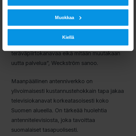
rahoittaa muutosta, koska muutoksen
edunsaajana ei ole TV-toimiala. Muutosta on
Muokkaa
perusteltu muun muassa
teräväpiirtolähetyksiin siirtymisellä, vaikka
Kiellä
taajuusmuutos ei tuo kuluttajille yhtään uutta
teräväpiirtokanavaa eikä mitään muutakaan
uutta palvelua”, Weckström sanoo.
Maanpäällinen antenniverkko on
ylivoimaisesti kustannustehokkain tapa jakaa
televisiokanavat korkeatasoisesti koko
Suomen alueella. On tärkeää huolehtia
antennitelevisiosta, joka tavoittaa
suomalaiset tasapuolisesti.