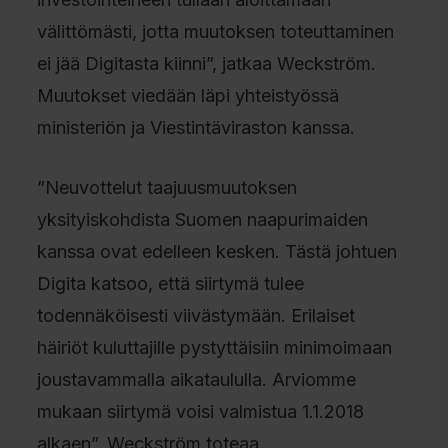
välittömästi, jotta muutoksen toteuttaminen
ei jää Digitasta kiinni”, jatkaa Weckström.
Muutokset viedään läpi yhteistyössä
ministeriön ja Viestintäviraston kanssa.
”Neuvottelut taajuusmuutoksen
yksityiskohdista Suomen naapurimaiden
kanssa ovat edelleen kesken. Tästä johtuen
Digita katsoo, että siirtymä tulee
todennäköisesti viivästymään. Erilaiset
häiriöt kuluttajille pystyttäisiin minimoimaan
joustavammalla aikataululla. Arviomme
mukaan siirtymä voisi valmistua 1.1.2018
alkaen”, Weckström toteaa.