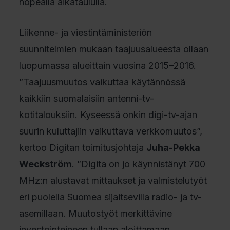
nopealla aikataululla.
Liikenne- ja viestintäministeriön
suunnitelmien mukaan taajuusalueesta ollaan
luopumassa alueittain vuosina 2015–2016.
”Taajuusmuutos vaikuttaa käytännössä
kaikkiin suomalaisiin antenni-tv-
kotitalouksiin. Kyseessä onkin digi-tv-ajan
suurin kuluttajiin vaikuttava verkkomuutos”,
kertoo Digitan toimitusjohtaja
Juha-Pekka
Weckström
. ”Digita on jo käynnistänyt 700
MHz:n alustavat mittaukset ja valmistelutyöt
eri puolella Suomea sijaitsevilla radio- ja tv-
asemillaan. Muutostyöt merkittävine
investointeineen tullaan aloittamaan