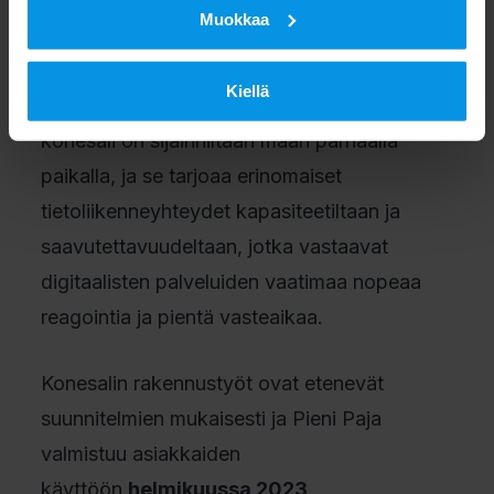
Muokkaa
Digitan uusi moderni konesali
Pieni
Paja
rakentuu Pasilaan Digitan nykyisten
Kiellä
konesalitilojen välittömään läheisyyteen. Uusi
konesali on sijainniltaan maan parhaalla
paikalla, ja se tarjoaa erinomaiset
tietoliikenneyhteydet kapasiteetiltaan ja
saavutettavuudeltaan, jotka vastaavat
digitaalisten palveluiden vaatimaa nopeaa
reagointia ja pientä vasteaikaa.
Konesalin rakennustyöt ovat etenevät
suunnitelmien mukaisesti ja Pieni Paja
valmistuu asiakkaiden
käyttöön
helmikuussa 2023
.