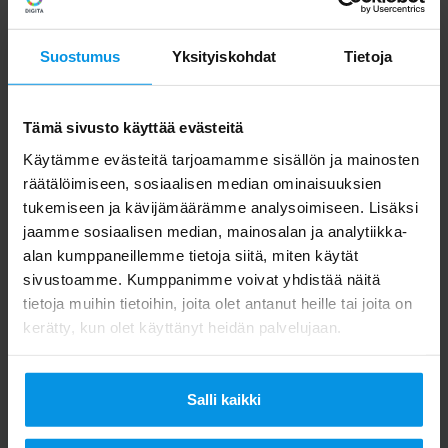
Suostumus
Yksityiskohdat
Tietoja
“Tulin Digitalle kehittämään
konesaliliiketoimintaa, ja taustani,
kokemukseni ja tiimimme ansiosta tämä tulee
Tämä sivusto käyttää evästeitä
onnistumaan. Alkuun meidän pitää kysyä
Käytämme evästeitä tarjoamamme sisällön ja mainosten
räätälöimiseen, sosiaalisen median ominaisuuksien
itseltämme mitkä asiakkaamme vaatimukset
tukemiseen ja kävijämäärämme analysoimiseen. Lisäksi
tällaiselle palvelulle ovat ja kuinka meidän
jaamme sosiaalisen median, mainosalan ja analytiikka-
palvelutarjontamme voisi olla vielä
alan kumppaneillemme tietoja siitä, miten käytät
sivustoamme. Kumppanimme voivat yhdistää näitä
kokonaisvaltaisempi”, Syrjänen summaa.
tietoja muihin tietoihin, joita olet antanut heille tai joita on
kerätty, kun olet käyttänyt heidän palvelujaan.
Uusi Pieni Paja -konesali
Salli kaikki
rakentuu Helsingin ytimeen