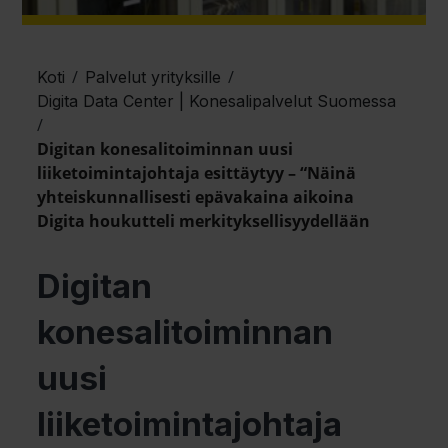
/
/
Koti
Palvelut yrityksille
Digita Data Center | Konesalipalvelut Suomessa
/
Digitan konesalitoiminnan uusi
liiketoimintajohtaja esittäytyy – “Näinä
yhteiskunnallisesti epävakaina aikoina
Digita houkutteli merkityksellisyydellään
Digitan
konesalitoiminnan
uusi
liiketoimintajohtaja