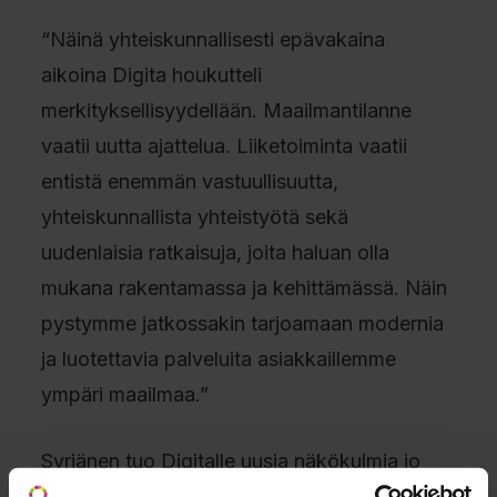
“Näinä yhteiskunnallisesti epävakaina
aikoina Digita houkutteli
merkityksellisyydellään. Maailmantilanne
vaatii uutta ajattelua. Liiketoiminta vaatii
entistä enemmän vastuullisuutta,
yhteiskunnallista yhteistyötä sekä
uudenlaisia ratkaisuja, joita haluan olla
mukana rakentamassa ja kehittämässä. Näin
pystymme jatkossakin tarjoamaan modernia
ja luotettavia palveluita asiakkaillemme
ympäri maailmaa.”
Syrjänen tuo Digitalle uusia näkökulmia jo
olemassa olevaan liiketoimintaan.