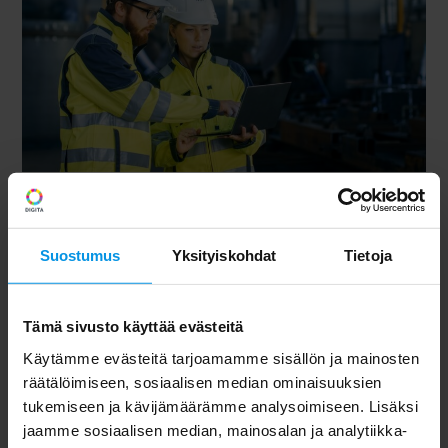
Moderni langaton
privaattiverkko tarjoaa
Suostumus
Yksityiskohdat
Tietoja
merkittäviä toiminnallisia
hyötyjä
Tämä sivusto käyttää evästeitä
Käytämme evästeitä tarjoamamme sisällön ja mainosten
Verkon peittoalue ja kapasiteetti voidaan
räätälöimiseen, sosiaalisen median ominaisuuksien
sovittaa käyttöpaikan ja käyttötapausten
tukemiseen ja kävijämäärämme analysoimiseen. Lisäksi
erityispiirteet huomioiden
jaamme sosiaalisen median, mainosalan ja analytiikka-
Verkon ominaisuudet ja palvelut optimoidaan