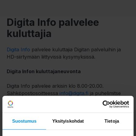
Digita Info palvelee
kuluttajia
Digita Info
palvelee kuluttajia Digitan palveluihin ja
HD-siirtymään liittyvissä kysymyksissä.
Digita Infon kuluttajaneuvonta
Digita Info palvelee arkisin klo 8.00-20.00.
Sähköpostiosoitteessa
info@digita.fi
ja puhelimitse
numerossa 020 411 7676.
Suostumus
Yksityiskohdat
Tietoja
HD-siirtymän tietopankki