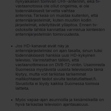
nykyaikaisen toimivan UHF-antennin, eikä tv-
vastaanotossa ole ollut ongelmia, ei ole
todennäköisesti tarvetta vaihtaa
antennia. Tärkeää on muistaa kuitenkin, että
antennijärjestelmät, kuten muutkin kodin
järjestelmät, edellyttävät ylläpitoa. Ennen tv-
ostoksille lähtöä kannattaa varmistua kiinteistön
antennijärjestelmän toimivuudesta.
Jos HD-kanavat eivät näy ja
antennijärjestelmäsi on ajan tasalla, sinun tulisi
todennäköisesti hankkia uusi HD-kykyinen
televisio. Varmistathan tällöin, että
vastaanottimessa on DVB-T2-viritin. Useimmista
Suomessa myytävistä uusista televisioista tämä
löytyy, mutta voit tarkistaa tarkemmat
mallikohtaiset tiedot sivulta testatutlaitteet.fi.
Sivustolta ei löydy kaikkia Suomessa toimivia
laitteita.
Myös vapaa-ajan asunnoilla ja kesämökeillä on
hyvä tarkastaa television ajantasaisuus.