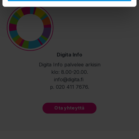
Digita Info
Digita Info palvelee arkisin
klo: 8.00-20.00.
info@digita.fi
p. 020 411 7676.
Ota yhteyttä