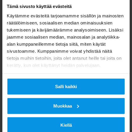
Tämä sivusto käyttää evästeitä
Käytämme evästeitä tarjoamamme sisällön ja mainosten
Tutustu
räätälöimiseen, sosiaalisen median ominaisuuksien
HD-kanavat
tukemiseen ja kävijämäärämme analysoimiseen. Lisäksi
HD-vastaanottimet
jaamme sosiaalisen median, mainosalan ja analytiikka-
Antennijärjestelmät
alan kumppaneillemme tietoja siitä, miten käytät
DigitaPRO antenniasentajat
sivustoamme. Kumppanimme voivat yhdistää näitä
HD-siirtymä ja televisio mökillä
tietoja muihin tietoihin, joita olet antanut heille tai joita on
Kanavanumerointimuutos
kerätty, kun olet käyttänyt heidän palvelujaan.
Asiakaspalvelu
Kuluttajapalvelu Digita Info
Salli kaikki
Usein kysytyt kysymykset
Askarruttaako HD-siirtymä?
Muokkaa
Ota yhteyttä kuluttajapalvelu Digita Infoon
Kiellä