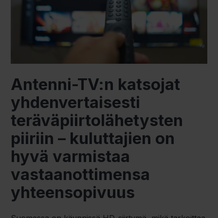
Antenni-TV:n katsojat
yhdenvertaisesti
teräväpiirtolähetysten
piiriin – kuluttajien on
hyvä varmistaa
vastaanottimensa
yhteensopivuus
Suomessa on käynnissä HD-siirtymä, mikä tarkoittaa