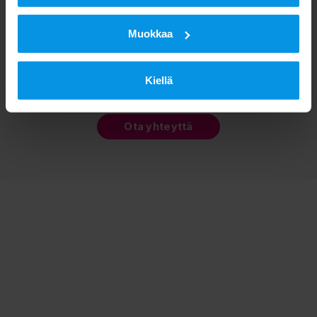
Muokkaa
Ota meihin yhteyttä niin autamme sinua valitsemaan
oikeat ratkaisut tarpeisiisi.
Kiellä
Ota yhteyttä