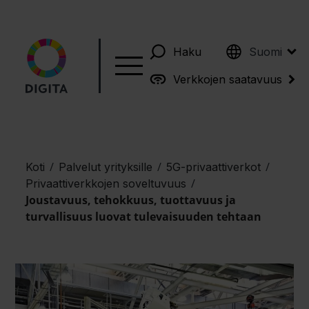
English
Haku
Suomi
Verkkojen saatavuus
/
/
/
Koti
Palvelut yrityksille
5G-privaattiverkot
/
Privaattiverkkojen soveltuvuus
Joustavuus, tehokkuus, tuottavuus ja
turvallisuus luovat tulevaisuuden tehtaan