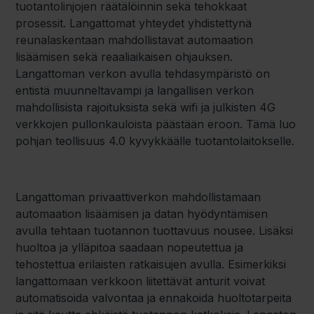
tuotantolinjojen räätälöinnin sekä tehokkaat
prosessit. Langattomat yhteydet yhdistettynä
reunalaskentaan mahdollistavat automaation
lisäämisen sekä reaaliaikaisen ohjauksen.
Langattoman verkon avulla tehdasympäristö on
entistä muunneltavampi ja langallisen verkon
mahdollisista rajoituksista sekä wifi ja julkisten 4G
verkkojen pullonkauloista päästään eroon. Tämä luo
pohjan teollisuus 4.0 kyvykkäälle tuotantolaitokselle.
Langattoman privaattiverkon mahdollistamaan
automaation lisäämisen ja datan hyödyntämisen
avulla tehtaan tuotannon tuottavuus nousee. Lisäksi
huoltoa ja ylläpitoa saadaan nopeutettua ja
tehostettua erilaisten ratkaisujen avulla. Esimerkiksi
langattomaan verkkoon liitettävät anturit voivat
automatisoida valvontaa ja ennakoida huoltotarpeita