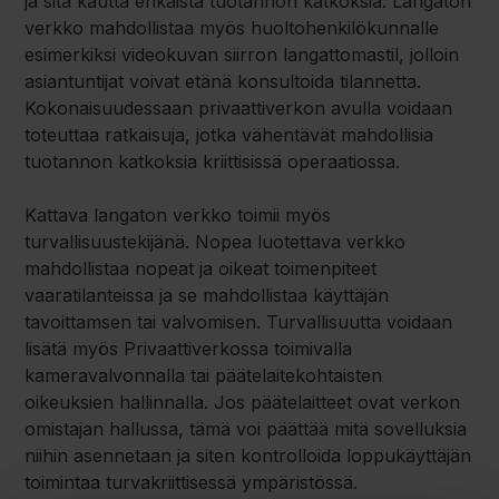
ja sitä kautta ehkäistä tuotannon katkoksia. Langaton
verkko mahdollistaa myös huoltohenkilökunnalle
esimerkiksi videokuvan siirron langattomastil, jolloin
asiantuntijat voivat etänä konsultoida tilannetta.
Kokonaisuudessaan privaattiverkon avulla voidaan
toteuttaa ratkaisuja, jotka vähentävät mahdollisia
tuotannon katkoksia kriittisissä operaatiossa.
Kattava langaton verkko toimii myös
turvallisuustekijänä. Nopea luotettava verkko
mahdollistaa nopeat ja oikeat toimenpiteet
vaaratilanteissa ja se mahdollistaa käyttäjän
tavoittamsen tai valvomisen. Turvallisuutta voidaan
lisätä myös Privaattiverkossa toimivalla
kameravalvonnalla tai päätelaitekohtaisten
oikeuksien hallinnalla. Jos päätelaitteet ovat verkon
omistajan hallussa, tämä voi päättää mitä sovelluksia
niihin asennetaan ja siten kontrolloida loppukäyttäjän
toimintaa turvakriittisessä ympäristössä.