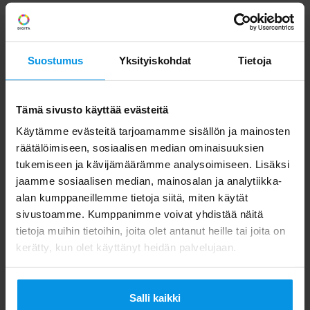
Privaattiverkot
Suostumus
Yksityiskohdat
Tietoja
Tämä sivusto käyttää evästeitä
Tutustu
Käytämme evästeitä tarjoamamme sisällön ja mainosten
Saatavuus
räätälöimiseen, sosiaalisen median ominaisuuksien
Soveltuvuus
tukemiseen ja kävijämäärämme analysoimiseen. Lisäksi
Yhteistyökumppanit
jaamme sosiaalisen median, mainosalan ja analytiikka-
Artikkelit
alan kumppaneillemme tietoja siitä, miten käytät
Heräsikö kysymyksiä
sivustoamme. Kumppanimme voivat yhdistää näitä
tietoja muihin tietoihin, joita olet antanut heille tai joita on
kerätty, kun olet käyttänyt heidän palvelujaan.
Salli kaikki