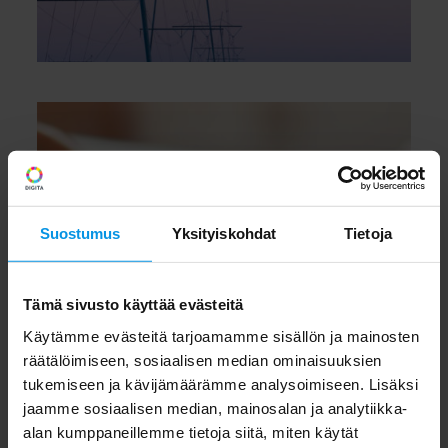
Paikantaminen IoT:n
Suostumus
Yksityiskohdat
Tietoja
avulla
Tämä sivusto käyttää evästeitä
LUE LISÄÄ
Käytämme evästeitä tarjoamamme sisällön ja mainosten
räätälöimiseen, sosiaalisen median ominaisuuksien
tukemiseen ja kävijämäärämme analysoimiseen. Lisäksi
jaamme sosiaalisen median, mainosalan ja analytiikka-
alan kumppaneillemme tietoja siitä, miten käytät