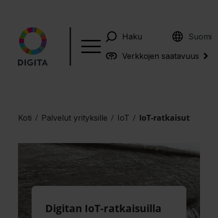
English
Haku
Suomi
Verkkojen saatavuus
/
/
/
IoT-ratkaisut
Koti
Palvelut yrityksille
IoT
Digitan IoT-ratkaisuilla