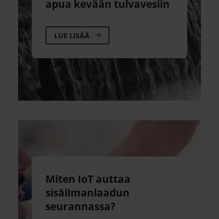
apua kevään tulvavesiin
LUE LISÄÄ
Miten IoT auttaa
sisäilmanlaadun
seurannassa?