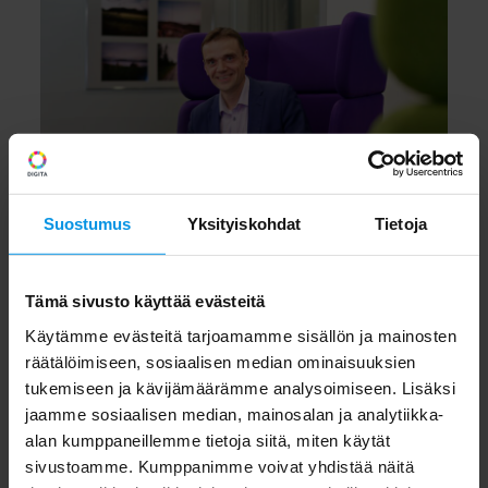
Suostumus
Yksityiskohdat
Tietoja
Alueorganisaatio on Digitalle kilpailuetu sanoo
operatiivinen johtaja Markus Ala-Hautala.
Tämä sivusto käyttää evästeitä
Käytämme evästeitä tarjoamamme sisällön ja mainosten
Alueorganisaatiosta hyötyvät niin Digitan
räätälöimiseen, sosiaalisen median ominaisuuksien
tukemiseen ja kävijämäärämme analysoimiseen. Lisäksi
asiakkaat kuin kuluttajatkin
jaamme sosiaalisen median, mainosalan ja analytiikka-
alan kumppaneillemme tietoja siitä, miten käytät
Digita tarjoaa asiakkaille luotettavaa ja
sivustoamme. Kumppanimme voivat yhdistää näitä