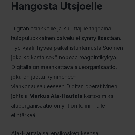
Hangosta Utsjoelle
Digitan asiakkaille ja kuluttajille tarjoama
huippuluokkainen palvelu ei synny itsestään.
Työ vaatii hyvää paikallistuntemusta Suomen
joka kolkasta sekä nopeaa reagointikykyä.
Digitalla on maankattava alueorganisaatio,
joka on jaettu kymmeneen
viankorjausalueeseen Digitan operatiivinen
johtaja
Markus Ala-Hautala
kertoo miksi
alueorganisaatio on yhtiön toiminnalle
elintärkeä.
Ala-Hautala sai ensikosketuksensa