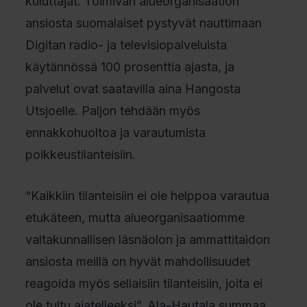
kuluttajat. Toimivan alueorganisaation
ansiosta suomalaiset pystyvät nauttimaan
Digitan radio- ja televisiopalveluista
käytännössä 100 prosenttia ajasta, ja
palvelut ovat saatavilla aina Hangosta
Utsjoelle. Paljon tehdään myös
ennakkohuoltoa ja varautumista
poikkeustilanteisiin.
“Kaikkiin tilanteisiin ei ole helppoa varautua
etukäteen, mutta alueorganisaatiomme
valtakunnallisen läsnäolon ja ammattitaidon
ansiosta meillä on hyvät mahdollisuudet
reagoida myös sellaisiin tilanteisiin, joita ei
ole tultu ajatelleeksi”, Ala-Hautala summaa.