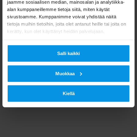
jaamme sosiaalisen median, mainosalan ja analytiikka-
alan kumppaneillemme tietoja siitä, miten käytät
sivustoamme. Kumppanimme voivat yhdistää näitä
tietoja muihin tietoihin, joita olet antanut heille tai joita on
kerätty, kun olet käyttänyt heidän palvelujaan.
Salli kaikki
Muokkaa
Kiellä