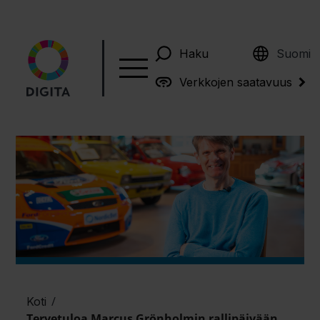
English
Haku
Suomi
Verkkojen saatavuus
/
Koti
Tervetuloa Marcus Grönholmin rallipäivään