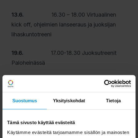
13.6.
16.30 – 18.00 Virtuaalinen
kick off, ohjelmien lanseeraus ja juoksijan
lihaskuntotreeni
19.6.
17.00-18.30 Juoksutreenit
Paloheinässä
17.8.
17.00-18.30 Juoksutreenit
Paloheinässä
Suostumus
Yksityiskohdat
Tietoja
24.8.
17.00-18.30 Juoksutreenit
Paloheinässä
Tämä sivusto käyttää evästeitä
Käytämme evästeitä tarjoamamme sisällön ja mainosten
14.9.
17.00-18.30 Juoksutreenit