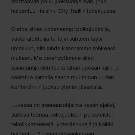
starttaavan polkujuoksuohjelman, joka
huipentuu Helsinki City Trailiin lokakuussa.
Oletpa sitten kokeneempi polkujuoksija,
vasta-aloittelija tai lajin suhteen täysi
ummikko, niin lähde kanssamme rohkeasti
mukaan. Me perehdytämme sinut
asiantuntijoiden tuella tähän upeaan lajiin, ja
saatatpa samalla saada muutaman uuden
kontaktinkin juoksuryhmän jäsenistä.
Luvassa on treenausohjelma kesän ajaksi,
tiukkaa teoriaa polkujuoksun perusteista,
tekniikkatreenejä, yhteislenkkejä ja kaikki
huipentuu Suomen urbaanimpaan