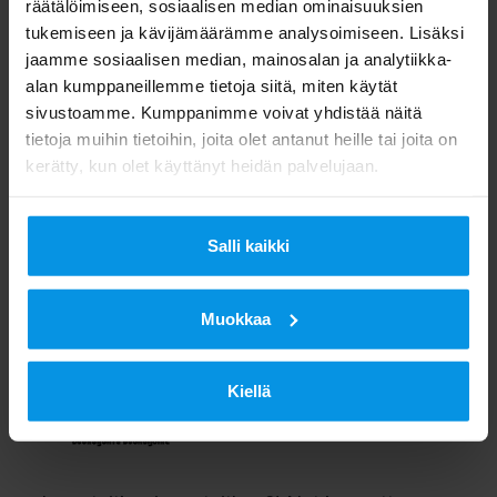
räätälöimiseen, sosiaalisen median ominaisuuksien
tukemiseen ja kävijämäärämme analysoimiseen. Lisäksi
Paloheinässä
jaamme sosiaalisen median, mainosalan ja analytiikka-
alan kumppaneillemme tietoja siitä, miten käytät
19.10.
17.00-18.30 Juoksutreenit
sivustoamme. Kumppanimme voivat yhdistää näitä
Paloheinässä
tietoja muihin tietoihin, joita olet antanut heille tai joita on
kerätty, kun olet käyttänyt heidän palvelujaan.
28.10.
Helsinki City Trail ja joukkueen
saunailta
Salli kaikki
Muokkaa
Kiellä