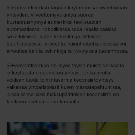
5G-privaattiverkko tarjoaa käytännössä viiveettömän
yhteyden. Viiveettömyys antaa suoraa
kustannushyötyä esimerkiksi teollisuuden
automaatiossa, robotiikassa sekä reaaliaikaisissa
sovelluksissa,
kuten koneiden ja laitteiden
etäohjauksessa
. V
iiveet tai häiriöt etäohjauksessa
voi
aiheuttaa kalliita
vahinkoja
t
ai
viivytyks
iä
tuotannossa.
5G-privaattiverkko on myös täysin muista verkoista
ja käyttäjistä riippumaton yhteys
, jonka avulla
voidaan luod
a toimintavarma tiedonsiirtoyhteys
vaikeissa ympäristöissä kuten massatapahtumissa,
joissa esimerkiksi maksupäätteiden tiedonsiirto on
kriittinen liiketoiminnan
kannalta.