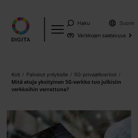
English
Haku
Suomi
Verkkojen saatavuus
/
/
/
Koti
Palvelut yrityksille
5G-privaattiverkot
Mitä etuja yksityinen 5G-verkko tuo julkisiin
verkkoihin verrattuna?