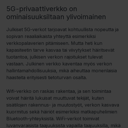
5G-privaattiverkko on
ominaisuuksiltaan ylivoimainen
Julkiset 5G-verkot tarjoavat kohtuullista nopeutta ja
sopivan reaaliaikaista yhteyttä esimerkiksi
verkkopalaverien pitämiseen. Mutta heti kun
kapasiteetin tarve kasvaa tai viivytykset häiritsevät
tuotantoa, julkisen verkon rajoitukset tulevat
vastaan. Julkinen verkko kaventaa myös verkon
hallintamahdollisuuksia, mikä aiheuttaa monenlaisia
haasteita erityisesti tietoturvan osalta.
Wifi
-verkko on raskas rakentaa, ja sen toimintaa
voivat häiritä lukuisat muuttuvat tekijät, kuten
sisätilojen rakennus- ja muutostyöt, verkon kasvava
kuormitus sekä häiriöt esimerkiksi matkapuhelimien
Bluetooth-yhteyksistä. WiFi-verkot toimivat
luvanvaraisista taajuuksista vapailla taajuuksilla, mikä