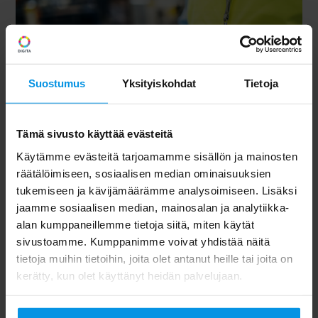
Suostumus
Yksityiskohdat
Tietoja
Tämä sivusto käyttää evästeitä
Käytämme evästeitä tarjoamamme sisällön ja mainosten
räätälöimiseen, sosiaalisen median ominaisuuksien
5G-privaattiverkon käyttöä on helpompi kontrolloida
tukemiseen ja kävijämäärämme analysoimiseen. Lisäksi
ja valvoa. Sen avulla voidaan rajoittaa sisäänpääsyä,
jaamme sosiaalisen median, mainosalan ja analytiikka-
käyttäjien tai laitteiden oikeuksia sekä sisäisen datan
alan kumppaneillemme tietoja siitä, miten käytät
jakamista. Se voidaan mitoittaa täsmällisesti yrityksen
sivustoamme. Kumppanimme voivat yhdistää näitä
tarpeisiin, jolloin kuormitusta ei pääse syntymään.
tietoja muihin tietoihin, joita olet antanut heille tai joita on
5G-privaattiverkko
a
on helppo
muokata ja laajentaa
kerätty, kun olet käyttänyt heidän palvelujaan.
tarpeiden muuttuessa.