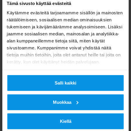
Tämä sivusto käyttää evästeitä
Käytämme evästeitä tarjoamamme sisällön ja mainosten
räätälöimiseen, sosiaalisen median ominaisuuksien
tukemiseen ja kävijämäärämme analysoimiseen. Lisäksi
jaamme sosiaalisen median, mainosalan ja analytiikka-
alan kumppaneillemme tietoja siitä, miten käytät
sivustoamme. Kumppanimme voivat yhdistää näitä
tietoja muihin tietoihin, joita olet antanut heille tai joita on
kerätty, kun olet käyttänyt heidän palvelujaan.
Salli kaikki
Muokkaa
Kiellä