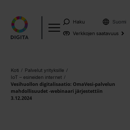
English
Haku
Suomi
Verkkojen saatavuus
/
/
Koti
Palvelut yrityksille
/
IoT – esineiden internet
Vesihuollon digitalisaatio: OmaVesi-palvelun
mahdollisuudet -webinaari järjestettiin
3.12.2024