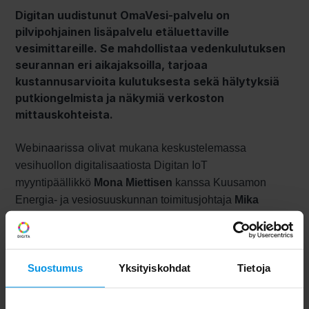
Digitan uudistunut OmaVesi-palvelu on
pilvipohjainen lisäpalvelu etäluettaville
vesimittareille. Se mahdollistaa vedenkulutuksen
seurannan eri aikajaksoilla, tarjoaa
kustannusarvioita kulutuksesta sekä hälytyksiä
putkiongelmista ja näkymiä verkoston
mittauskohteista.
Webinaarissa olivat m
ukana keskustelemassa
vesihuollon digitalisaatiosta Digitan IoT
myyntipäällikkö
Mona Miettisen
kanssa Kuusamon
Energia- ja vesiosuuskunnan toimitusjohtaja
Mika
Mankinen
ja WRM Systemsin toinen perustaja
Jarkko
Okkonen
.
Suostumus
Yksityiskohdat
Tietoja