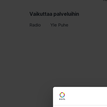
Vaikuttaa palveluihin
Radio
Yle Puhe