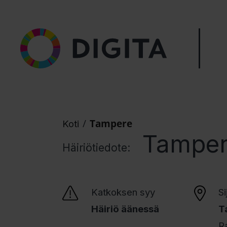
/
Tampere
Koti
Tampe
Häiriötiedote:
Katkoksen syy
Si
Häiriö äänessä
T
R