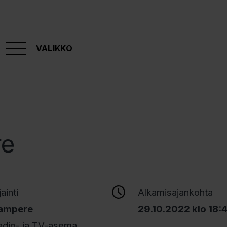
VALIKKO
re
jainti
Alkamisajankohta
ampere
29.10.2022 klo 18:
adio- ja TV-asema