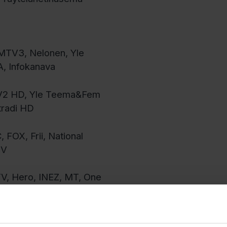
 MTV3, Nelonen, Yle
, Infokanava
TV2 HD, Yle Teema&Fem
radi HD
 FOX, Frii, National
TV
aTV, Hero, INEZ, MT, One
, C More Max, Estradi,