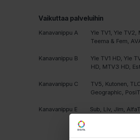
Vaikuttaa palveluihin
Kanavanippu A
Yle TV1, Yle TV2,
Teema & Fem, AVA
Kanavanippu B
Yle TV1 HD, Yle 
HD, MTV3 HD, Est
Kanavanippu C
TV5, Kutonen, TLC,
Geographic, Posi
Kanavanippu E
Sub, Liv, Jim, Alf
Way TV, Iskuri.net
PulseaTV