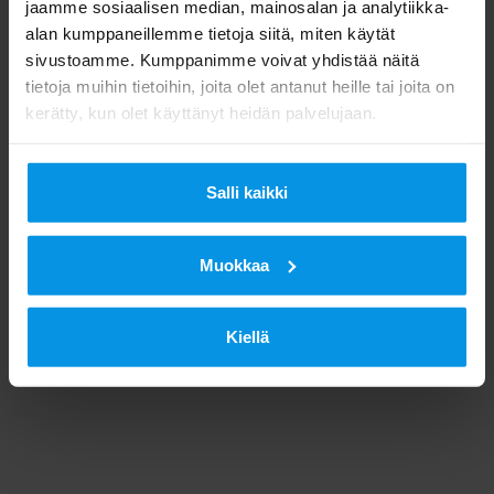
jaamme sosiaalisen median, mainosalan ja analytiikka-
alan kumppaneillemme tietoja siitä, miten käytät
sivustoamme. Kumppanimme voivat yhdistää näitä
tietoja muihin tietoihin, joita olet antanut heille tai joita on
kerätty, kun olet käyttänyt heidän palvelujaan.
Salli kaikki
Muokkaa
Kiellä