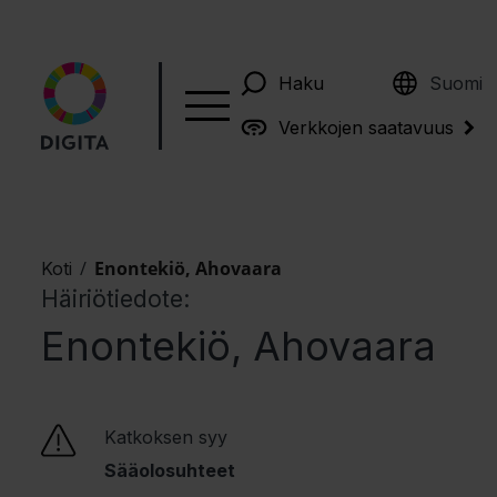
English
Haku
Suomi
Verkkojen saatavuus
/
Enontekiö, Ahovaara
Koti
Häiriötiedote:
Enontekiö, Ahovaara
Katkoksen syy
Sääolosuhteet