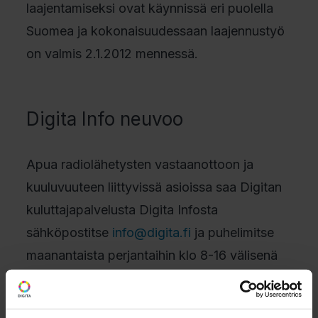
laajentamiseksi ovat käynnissä eri puolella
Suomea ja kokonaisuudessaan laajennustyö
on valmis 2.1.2012 mennessä.
Digita Info neuvoo
Apua radiolähetysten vastaanottoon ja
kuuluvuuteen liittyvissä asioissa saa Digitan
kuluttajapalvelusta Digita Infosta
sähköpostitse
info@digita.fi
ja puhelimitse
maanantaista perjantaihin klo 8-16 välisenä
aikana numerossa 020 411 7676.