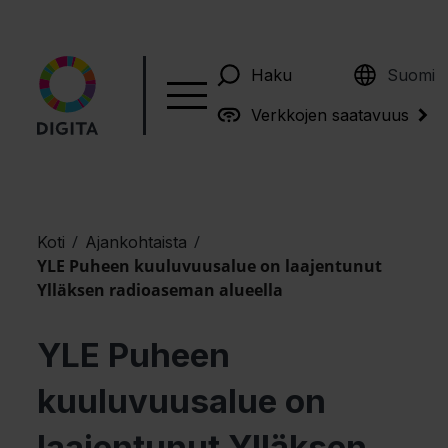
English
Haku
Suomi
Verkkojen saatavuus
/
/
Koti
Ajankohtaista
YLE Puheen kuuluvuusalue on laajentunut
Ylläksen radioaseman alueella
YLE Puheen
kuuluvuusalue on
laajentunut Ylläksen