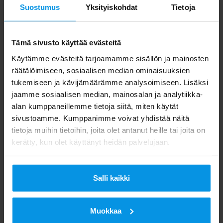
Suostumus
Yksityiskohdat
Tietoja
Digita/ Viestintä
Tämä sivusto käyttää evästeitä
Käytämme evästeitä tarjoamamme sisällön ja mainosten
räätälöimiseen, sosiaalisen median ominaisuuksien
tukemiseen ja kävijämäärämme analysoimiseen. Lisäksi
jaamme sosiaalisen median, mainosalan ja analytiikka-
alan kumppaneillemme tietoja siitä, miten käytät
sivustoamme. Kumppanimme voivat yhdistää näitä
tietoja muihin tietoihin, joita olet antanut heille tai joita on
kerätty, kun olet käyttänyt heidän palvelujaan.
Salli kaikki
Muokkaa