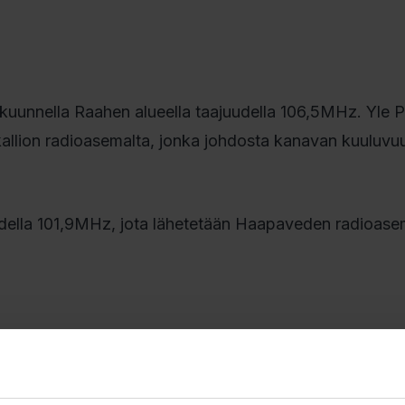
kuunnella Raahen alueella taajuudella 106,5MHz. Yle 
llion radioasemalta, jonka johdosta kanavan kuuluvuu
ella 101,9MHz, jota lähetetään Haapaveden radioasem