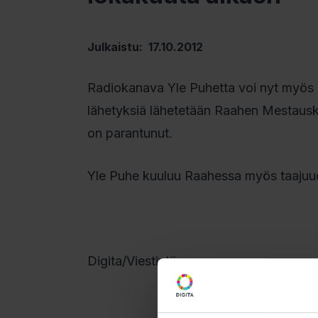
Julkaistu: 17.10.2012
Radiokanava Yle Puhetta voi nyt myös 
lähetyksiä lähetetään Raahen Mestauska
on parantunut.
Yle Puhe kuuluu Raahessa myös taajuud
Digita/Viestintä