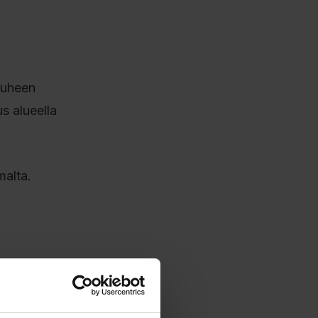
Puheen
s alueella
alta.