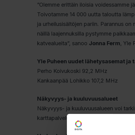
”Olemme erittäin iloisia voidessamme j
Toivotamme 14 000 uutta taloutta lämpim
ja urheilusisältöjen pariin. Parannus on 
näillä laajennuksilla pystymme paikkaam
katvealueita”, sanoo
Jonna Ferm
, Yle
Yle Puheen uudet lähetysasemat ja 
Perho Koivukoski 92,2 MHz
Kankaanpää Lohikko 107,2 MHz
Näkyvyys- ja kuuluvuusalueet
Näkyvyys- ja kuuluvuusalueen voi tarki
karttapalvelusta
www.digita.fi/karttapa