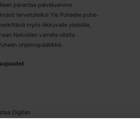
älleen parantaa palveluamme.
ästi tervetulleiksi Yle Puheelle puhe-
merkittävä myös liikkuvalle yleisölle,
aan Nelostien varrella olleita
 Puheen ohjelmapäällikkö.
taajuudet
staa Digitan
lvelu
.