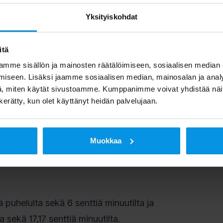
ikatiedot
Yksityiskohdat
ontila
.
itä
mme sisällön ja mainosten räätälöimiseen, sosiaalisen median
iseen. Lisäksi jaamme sosiaalisen median, mainosalan ja analy
, miten käytät sivustoamme. Kumppanimme voivat yhdistää näitä t
n kerätty, kun olet käyttänyt heidän palvelujaan.
Muokkaa
puhelulta sekä 6 senttiä minuutilta ja
sekä 17,17 senttiä minuutilta.