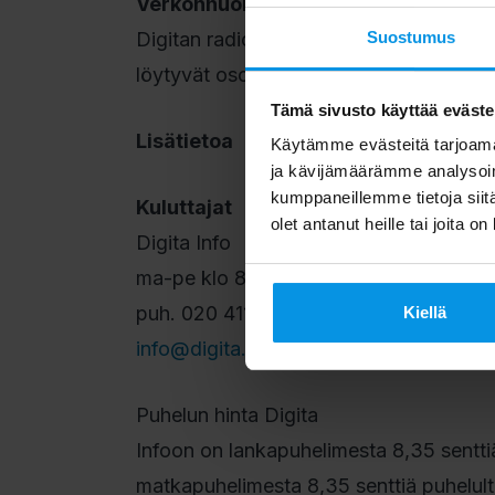
Verkonhuolto- ja vikatiedot
Digitan radio- ja tv-verkon huolto- ja v
Suostumus
löytyvät osoitteesta
www.digita.fi/verk
Tämä sivusto käyttää eväste
Lisätietoa
Käytämme evästeitä tarjoama
ja kävijämäärämme analysoim
kumppaneillemme tietoja siitä
Kuluttajat
olet antanut heille tai joita o
Digita Info
ma-pe klo 8.00–20.00
puh. 020 411 7676
Kiellä
info@digita.fi
Puhelun hinta Digita
Infoon on lankapuhelimesta 8,35 senttiä 
matkapuhelimesta 8,35 senttiä puhelulta 