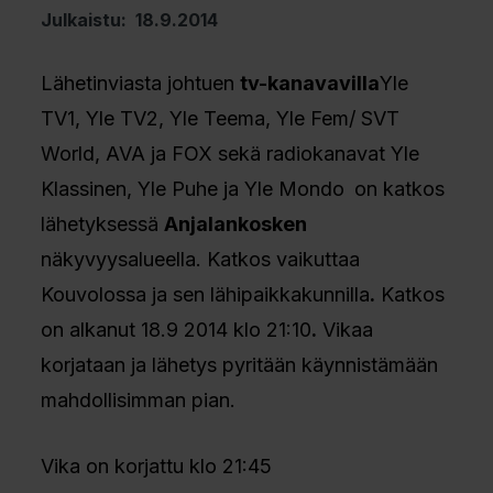
Julkaistu: 18.9.2014
Lähetinviasta johtuen
tv-kanavavilla
Yle
TV1, Yle TV2, Yle Teema, Yle Fem/ SVT
World, AVA ja FOX sekä radiokanavat Yle
Klassinen, Yle Puhe ja Yle Mondo
on katkos
lähetyksessä
Anjalankosken
näkyvyysalueella. Katkos vaikuttaa
Kouvolossa ja sen lähipaikkakunnilla
.
Katkos
on alkanut 18.9 2014 klo 21:10
.
Vikaa
korjataan ja lähetys pyritään käynnistämään
mahdollisimman pian.
Vika on korjattu klo 21:45