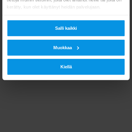
kerätty, kun olet käyttänyt heidän palvelujaan.
Salli kaikki
Muokkaa
Kiellä