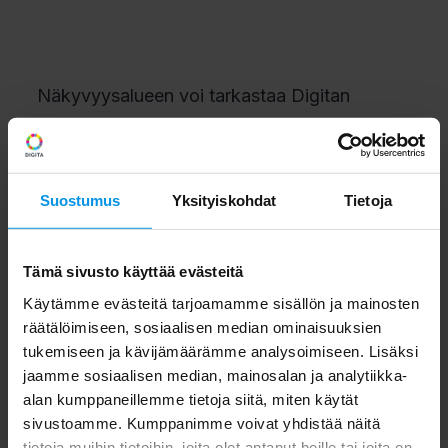
Näkyvyysalueen voi tarkastaa Digitan
karttapalvelusta
www.digita.fi/karttapalvelu
.
Tv-kanavatarjonta vaihtelee alueittain.
Alueen tv-kanavatarjonnan voi tarkastaa
Suostumus
Yksityiskohdat
Tietoja
karttapalvelusta.
Tämä sivusto käyttää evästeitä
Digita pahoittelee katkoksesta aiheutuvaa
Käytämme evästeitä tarjoamamme sisällön ja mainosten
haittaa.
räätälöimiseen, sosiaalisen median ominaisuuksien
tukemiseen ja kävijämäärämme analysoimiseen. Lisäksi
Digita
jaamme sosiaalisen median, mainosalan ja analytiikka-
alan kumppaneillemme tietoja siitä, miten käytät
sivustoamme. Kumppanimme voivat yhdistää näitä
tietoja muihin tietoihin, joita olet antanut heille tai joita on