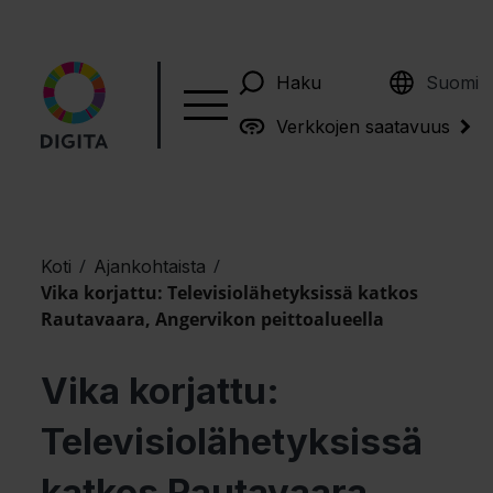
English
Haku
Suomi
Verkkojen saatavuus
/
/
Koti
Ajankohtaista
Vika korjattu: Televisiolähetyksissä katkos
Rautavaara, Angervikon peittoalueella
Vika korjattu:
Televisiolähetyksissä
katkos Rautavaara,