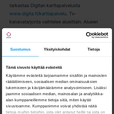
tarkastaa Digitan karttapalvelusta
www.digita.fi/karttapalvelu
. Tv-
kanavatarjonta vaihtelee alueittain. Alueen
tv-kanavatarjonnan voi tarkastaa
karttapalvelusta.
Suostumus
Yksityiskohdat
Tietoja
Tämä sivusto käyttää evästeitä
Vika korjattu kello 15:37
Käytämme evästeitä tarjoamamme sisällön ja mainosten
räätälöimiseen, sosiaalisen median ominaisuuksien
Digita pahoittelee katkoksesta aiheutuvaa
tukemiseen ja kävijämäärämme analysoimiseen. Lisäksi
haittaa.
jaamme sosiaalisen median, mainosalan ja analytiikka-
alan kumppaneillemme tietoja siitä, miten käytät
sivustoamme. Kumppanimme voivat yhdistää näitä
Digita
tietoja muihin tietoihin, joita olet antanut heille tai joita on