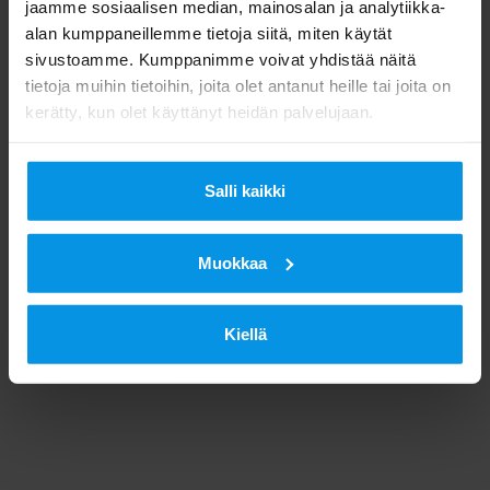
jaamme sosiaalisen median, mainosalan ja analytiikka-
alan kumppaneillemme tietoja siitä, miten käytät
sivustoamme. Kumppanimme voivat yhdistää näitä
tietoja muihin tietoihin, joita olet antanut heille tai joita on
kerätty, kun olet käyttänyt heidän palvelujaan.
Salli kaikki
Muokkaa
Kiellä