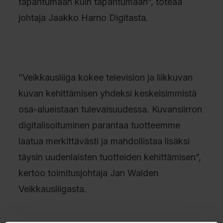
tapahtumaan kuin tapahtumaan”, toteaa
johtaja Jaakko Harno Digitasta.
”Veikkausliiga kokee television ja liikkuvan
kuvan kehittämisen yhdeksi keskeisimmistä
osa-alueistaan tulevaisuudessa. Kuvansiirron
digitalisoituminen parantaa tuotteemme
laatua merkittävästi ja mahdollistaa lisäksi
täysin uudenlaisten tuotteiden kehittämisen”,
kertoo toimitusjohtaja Jan Walden
Veikkausliigasta.