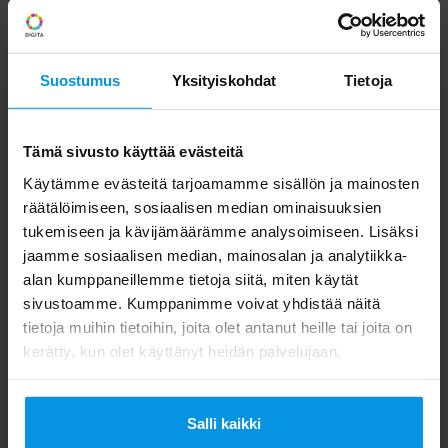
”Kun kuva siirtyy digitaalisesti
Suostumus
Yksityiskohdat
Tietoja
stadioneidemme välillä, meillä on
mahdollisuus tuottaa esimerkiksi täysin
uudenlaisia mobiili- ja internetratkaisuja tai
Tämä sivusto käyttää evästeitä
siirtää suoraa kuvaa muilta paikkakunnilta
Käytämme evästeitä tarjoamamme sisällön ja mainosten
räätälöimiseen, sosiaalisen median ominaisuuksien
stadioneillemme.”
tukemiseen ja kävijämäärämme analysoimiseen. Lisäksi
jaamme sosiaalisen median, mainosalan ja analytiikka-
alan kumppaneillemme tietoja siitä, miten käytät
sivustoamme. Kumppanimme voivat yhdistää näitä
tietoja muihin tietoihin, joita olet antanut heille tai joita on
Lisäksi tuore sopimus laajentaa osapuolten
kerätty, kun olet käyttänyt heidän palvelujaan.
markkinointiyhteistyötä aiemmasta. ”Tästä
näkökulmasta Veikkausliiga on kehittyvä ja
Salli kaikki
kiinnostava kotimainen urheilubrändi, joka