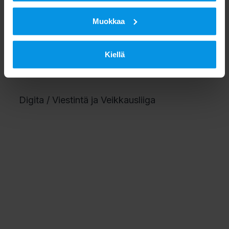
vahvistaa Digitan roolia valtakunnallisten ja
Muokkaa
luotettavien verkkopalvelujen tarjoajana”,
Jaakko Harno tiivistää.
Kiellä
Digita / Viestintä ja Veikkausliiga