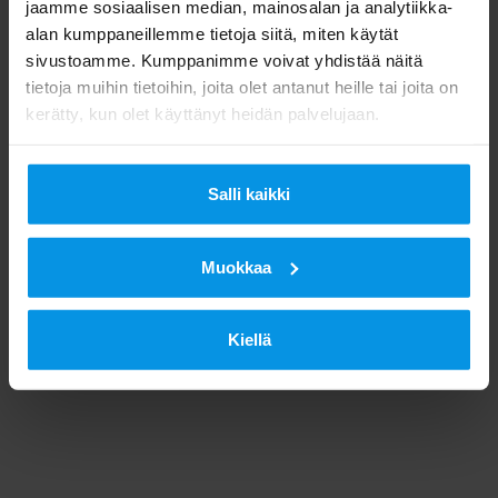
jaamme sosiaalisen median, mainosalan ja analytiikka-
alan kumppaneillemme tietoja siitä, miten käytät
sivustoamme. Kumppanimme voivat yhdistää näitä
tietoja muihin tietoihin, joita olet antanut heille tai joita on
kerätty, kun olet käyttänyt heidän palvelujaan.
Salli kaikki
Muokkaa
Kiellä