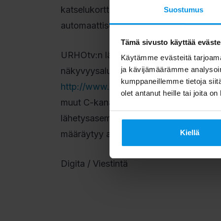
katselukortti aktivoituna. Useimmat vas
Suostumus
automaattisesti. Muutoin tv-katsojan t
Tämä sivusto käyttää eväste
URHOtv:n lähetykset näkyvät kanavani
Käytämme evästeitä tarjoama
ja kävijämäärämme analysoim
näkyvyysalueen voi tarkistaa näkyvyys
kumppaneillemme tietoja siitä
http://www.digitv.fi/sivu.asp?path=1;
olet antanut heille tai joita o
muut C-kanavanipun
lähetysasemat, paitsi Pihtiputaan ja R
Kiellä
määräytyy antenniverkon operaattorie
Digita / Viestintä