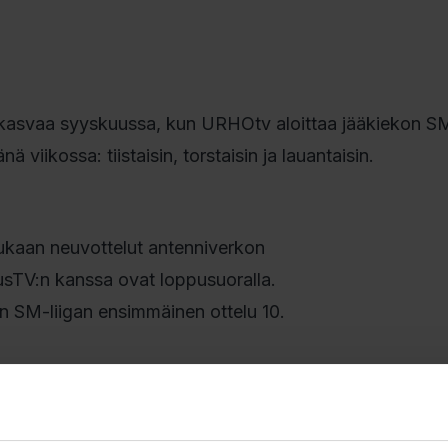
 kasvaa syyskuussa, kun URHOtv aloittaa jääkiekon S
 viikossa: tiistaisin, torstaisin ja lauantaisin.
ukaan neuvottelut antenniverkon
lusTV:n kanssa ovat loppusuoralla.
n SM-liigan ensimmäinen ottelu 10.
. Saadakseen
messa oltava maksu-tv-korttipaikka ja ko.