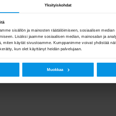
taanottimet etsivät kanavat
Yksityiskohdat
ulee vain käynnistää kanavahaku.
itä
pussa C, jonka
mme sisällön ja mainosten räätälöimiseen, sosiaalisen median
iseen. Lisäksi jaamme sosiaalisen median, mainosalan ja analy
aluekartasta
www.digitv.fi-sivustolta
:
, miten käytät sivustoamme. Kumppanimme voivat yhdistää näitä t
8224;4850
. URHOtv kattaa tämänhetkisen tiedon muka
n kerätty, kun olet käyttänyt heidän palvelujaan.
ukan. URHOtv:n lopullinen näkyvyysalue
Muokkaa
n mukaan.