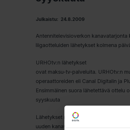
Julkaistu: 24.8.2009
Antennitelevisioverkon kanavatarjonta
liigaotteluiden lähetykset kolmena päivänä
URHOtv:n lähetykset
ovat maksu-tv-palveluita. URHOtv:n m
operaattoreiden eli Canal Digitalin ja P
Ensimmäinen suora lähetettävä ottelu o
syyskuuta
Lähetykset näkyvät kanavapaikalla 30
uuden kanavan näkyviin, on vastaanotti