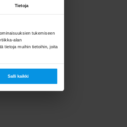
Tietoja
 ominaisuuksien tukemiseen
tiikka-alan
ietoja muihin tietoihin, joita
an kaikki
Salli kaikki