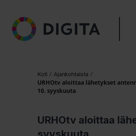
/
/
Koti
Ajankohtaista
URHOtv aloittaa lähetykset anten
10. syyskuuta
URHOtv aloittaa läh
syyskuuta