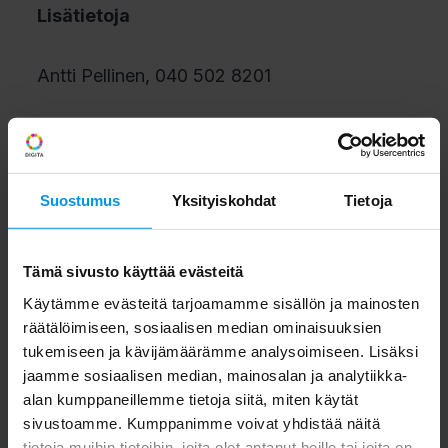
Lisätietoja
Antti Pellinen, 040 502 8201
toimitusjohtaja, Ukkoverkot Oy
Markus Ala-Hautala, 0400 549 023
Suostumus
Yksityiskohdat
Tietoja
COO, Digita Oy
Tämä sivusto käyttää evästeitä
Käytämme evästeitä tarjoamamme sisällön ja mainosten
Digita
räätälöimiseen, sosiaalisen median ominaisuuksien
tukemiseen ja kävijämäärämme analysoimiseen. Lisäksi
Digita välittää radio- ja tv-ohjelmat
jaamme sosiaalisen median, mainosalan ja analytiikka-
alan kumppaneillemme tietoja siitä, miten käytät
luotettavasti kaikille suomalaisille vuoden
sivustoamme. Kumppanimme voivat yhdistää näitä
jokaisena päivänä. Viimeisimmän
tietoja muihin tietoihin, joita olet antanut heille tai joita on