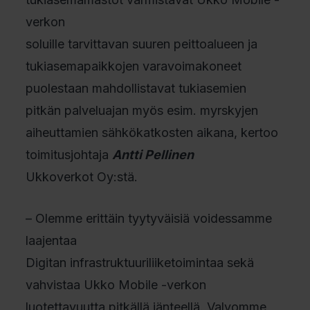
verkon
soluille tarvittavan suuren peittoalueen ja
tukiasemapaikkojen varavoimakoneet
puolestaan mahdollistavat tukiasemien
pitkän palveluajan myös esim. myrskyjen
aiheuttamien sähkökatkosten aikana, kertoo
toimitusjohtaja
Antti Pellinen
Ukkoverkot Oy:stä.
– Olemme erittäin tyytyväisiä voidessamme
laajentaa
Digitan infrastruktuuriliiketoimintaa sekä
vahvistaa Ukko Mobile -verkon
luotettavuutta pitkällä jänteellä. Valvomme