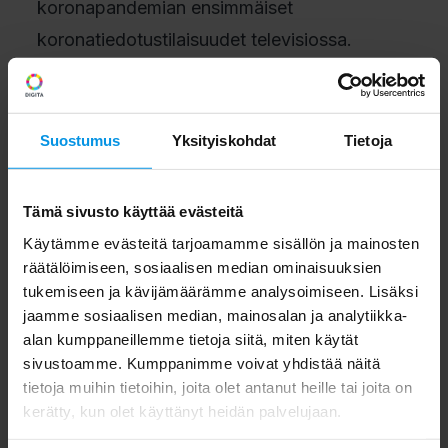
koronapandemian ensimmäiset
koronatiedotustilaisuudet televisiossa.
AntenniTV-vastaanotossa on tapahtunut
useita kehitysaskeleita. AntenniTV on niin
Suostumus
Yksityiskohdat
Tietoja
tekniseltä laadultaan vähintään muiden
jakeluteiden tasolla, ellei jopa niitä edellä.
Tämä sivusto käyttää evästeitä
Lisäksi se tarjoaa suomalaisten
Käytämme evästeitä tarjoamamme sisällön ja mainosten
suosikkikanavat katsottavaksi ilman erillistä
räätälöimiseen, sosiaalisen median ominaisuuksien
kuukausimaksua ja uudet vuorovaikutteiset
tukemiseen ja kävijämäärämme analysoimiseen. Lisäksi
jaamme sosiaalisen median, mainosalan ja analytiikka-
palvelut ovat olleet jo monta vuotta
alan kumppaneillemme tietoja siitä, miten käytät
käytössä.
sivustoamme. Kumppanimme voivat yhdistää näitä
tietoja muihin tietoihin, joita olet antanut heille tai joita on
kerätty, kun olet käyttänyt heidän palvelujaan.
AntenniTV-vastaanottoon yhdistetään vielä
tänäkin päivänä useita harhakuvia ja vanhoja