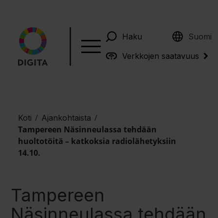
English
Haku
Suomi
Verkkojen saatavuus
/
/
Koti
Ajankohtaista
Tampereen Näsinneulassa tehdään
huoltotöitä – katkoksia radiolähetyksiin
14.10.
Tampereen
Näsinneulassa tehdään