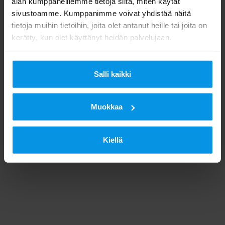
alan kumppaneillemme tietoja siitä, miten käytät
(mpm/pvm).
sivustoamme. Kumppanimme voivat yhdistää näitä
tietoja muihin tietoihin, joita olet antanut heille tai joita on
kerätty, kun olet käyttänyt heidän palvelujaan.
Salli kaikki
Muokkaa
Kiellä