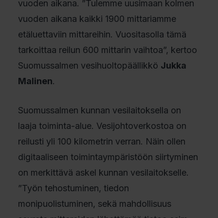
vuoden aikana. ”Tulemme uusimaan kolmen
vuoden aikana kaikki 1900 mittariamme
etäluettaviin mittareihin. Vuositasolla tämä
tarkoittaa reilun 600 mittarin vaihtoa”, kertoo
Suomussalmen vesihuoltopäällikkö
Jukka
Malinen
.
Suomussalmen kunnan vesilaitoksella on
laaja toiminta-alue. Vesijohtoverkostoa on
reilusti yli 100 kilometrin verran. Näin ollen
digitaaliseen toimintaympäristöön siirtyminen
on merkittävä askel kunnan vesilaitokselle.
”Työn tehostuminen, tiedon
monipuolistuminen, sekä mahdollisuus