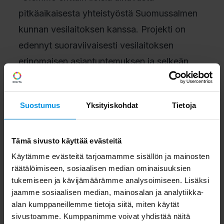
pitkäaikaisesta yhteistyöstä Suomussalmen
kunnan vesilaitoksen kanssa. Projekti on
edennyt suoraviivaisesti vesilaitoksen
erinomaisen asiantuntemuksen ja selkeän
tahtotilan ansiosta. Tulemme yhteistyössä
mahdollistamaan digitalisaation hyödyt
Suostumus
Yksityiskohdat
Tietoja
kunnan vesihuollolle”, kertoo Digitan IoT-
liiketoiminnan myyntipäällikkö
Mona
Miettinen
.
Tämä sivusto käyttää evästeitä
Käytämme evästeitä tarjoamamme sisällön ja mainosten
räätälöimiseen, sosiaalisen median ominaisuuksien
Median yhteydenotot:
tukemiseen ja kävijämäärämme analysoimiseen. Lisäksi
jaamme sosiaalisen median, mainosalan ja analytiikka-
Suomussalmen kunnan vesihuolto,
alan kumppaneillemme tietoja siitä, miten käytät
sivustoamme. Kumppanimme voivat yhdistää näitä
vesihuoltopäällikkö Jukka Malinen, p.