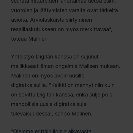
seurata mittareiden lähettämää tietoa esim.
vuotojen ja jäätymisten varalta ovat tärkeitä
asioita. Arviolaskuista siirtyminen
reaalilaskutukseen on myös merkittävää”,
toteaa Malinen.
Yhteistyö Digitan kanssa on sujunut
mallikkaasti ilman ongelmia Malisen mukaan.
Malinen on myös avoin uusille
digiratkaisuille. ”Kaikki on mennyt niin kuin
on sovittu Digitan kanssa, enkä sulje pois
mahdollisia uusia digiratkaisuja
tulevaisuudessa”, sanoo Malinen.
”Olemme erittäin iloisia alkavasta