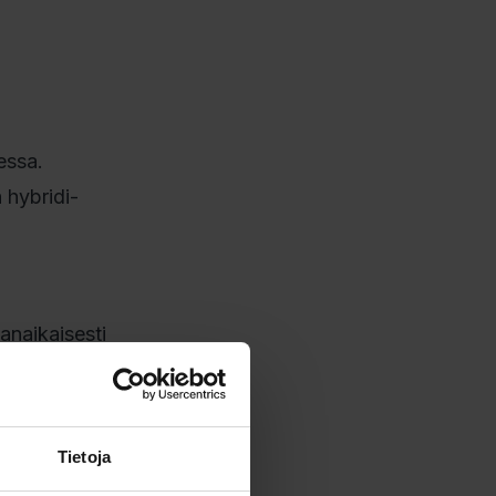
essa.
 hybridi-
anaikaisesti
ridi-tv:llä
lta. Tämä
Tietoja