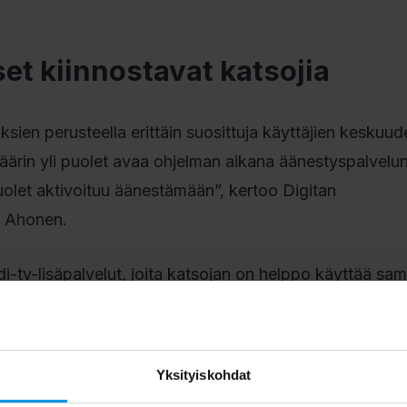
et kiinnostavat katsojia
ien perusteella erittäin suosittuja käyttäjien keskuud
äärin yli puolet avaa ohjelman aikana äänestyspalvelun
puolet aktivoituu äänestämään”, kertoo Digitan
o Ahonen.
i-tv-lisäpalvelut, joita katsojan on helppo käyttää sam
sion uudistumisesta ja mukautumisesta nykypäivään. Hyb
imerkiksi suoraan ohjelman sisältöön omalta kotisohva
ostusta entisestään”, jatkaa Ahonen.
Yksityiskohdat