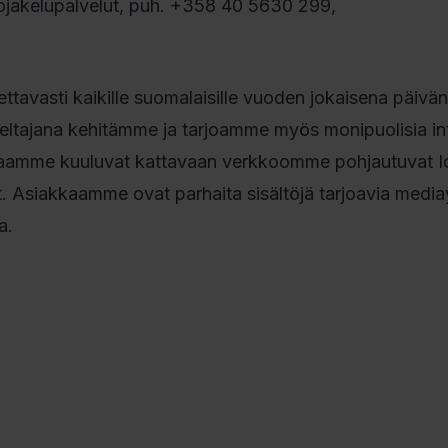
eojakelupalvelut, puh. +358 40 5630 299,
tettavasti kaikille suomalaisille vuoden jokaisena päivän
veltajana kehitämme ja tarjoamme myös monipuolisia int
oimaamme kuuluvat kattavaan verkkoomme pohjautuvat I
 Asiakkaamme ovat parhaita sisältöjä tarjoavia mediay
a.