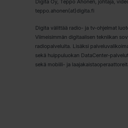
Digita Oy, Teppo Ahonen, johtaja, vid
teppo.ahonen(at)digita.fi
Digita välittää radio- ja tv-ohjelmat luo
Viimeisimmän digitaalisen tekniikan so
radiopalveluita. Lisäksi palveluvalik
sekä huippuluokan DataCenter-palvelut.
sekä mobiili- ja laajakaistaoperaattoreit