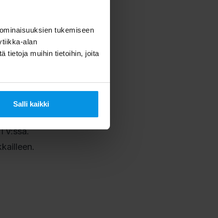
la
 ominaisuuksien tukemiseen
tiikka-alan
ietoja muihin tietoihin, joita
kanavittain.
V:n,
jelmiin
Salli kaikki
-TV:ssä.
kailleen.