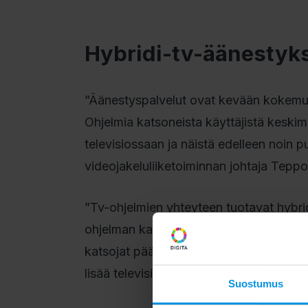
Hybridi-tv-äänestyks
”Äänestyspalvelut ovat kevään kokemuks
Ohjelmia katsoneista käyttäjistä keskim
televisiossaan ja näistä edelleen noin 
videojakeluliiketoiminnan johtaja Tepp
”Tv-ohjelmien yhteyteen tuotavat hybrid
ohjelman kanssa, ovat esimerkki televi
katsojat pääsevät vaikuttamaan itse es
lisää television vaikuttavuutta ja kiinn
Suostumus