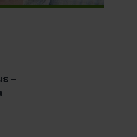
us –
a