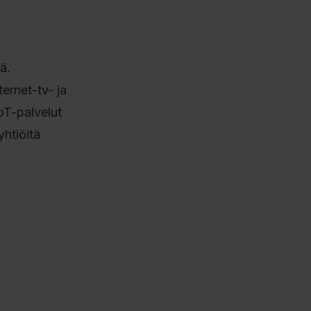
ä.
ernet-tv- ja
oT-palvelut
htiöitä