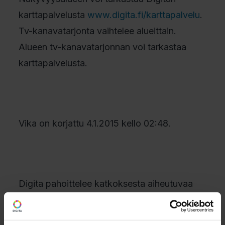
karttapalvelusta
www.digita.fi/karttapalvelu
.
Tv-kanavatarjonta vaihtelee alueittain.
Alueen tv-kanavatarjonnan voi tarkastaa
karttapalvelusta.
Vika on korjattu 4.1.2015 kello 02:48.
Digita pahoittelee katkoksesta aiheutuvaa
haittaa.