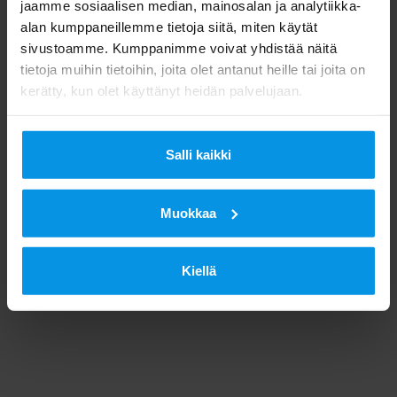
jaamme sosiaalisen median, mainosalan ja analytiikka-
alan kumppaneillemme tietoja siitä, miten käytät
sivustoamme. Kumppanimme voivat yhdistää näitä
tietoja muihin tietoihin, joita olet antanut heille tai joita on
kerätty, kun olet käyttänyt heidän palvelujaan.
Salli kaikki
Muokkaa
Kiellä