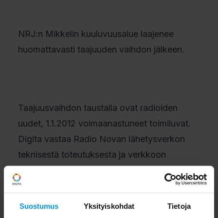
NRJ:n Mikkelin kuuluvuusalue laajenee
huomattavasti taajuuden vaihdon jälkeen.
Taajuusvaihdon taustalla ovat radioiden
uudet, 1.1.2012 voimaanastuneet toimiluvat.
Digita vastaa Radio Novan lähetysverkon
teknisestä toteutuksesta ja verkkoon
tehtävistä muutoksista.
Suostumus
Yksityiskohdat
Tietoja
Digita Info neuvoo