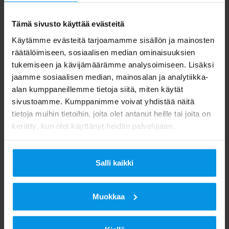
Tämä sivusto käyttää evästeitä
Apua radiolähetysten vastaanottoon ja
Käytämme evästeitä tarjoamamme sisällön ja mainosten
kuuluvuuteen liittyvissä asioissa saa Digitan
räätälöimiseen, sosiaalisen median ominaisuuksien
kuluttajapalvelusta Digita Infosta
tukemiseen ja kävijämäärämme analysoimiseen. Lisäksi
jaamme sosiaalisen median, mainosalan ja analytiikka-
sähköpostitse
info@digita.fi
ja puhelimitse
alan kumppaneillemme tietoja siitä, miten käytät
maanantaista perjantaihin klo 8-16 välisenä
sivustoamme. Kumppanimme voivat yhdistää näitä
aikana numerossa 020 411 7676.
tietoja muihin tietoihin, joita olet antanut heille tai joita on
kerätty, kun olet käyttänyt heidän palvelujaan.
Maanantaina 2.1. Digita Infossa on
erikoispäivystys radioiden taajuusmuutosten
vuoksi klo 07.00-18.00.
Salli kaikki
Muokkaa
Digita/ Viestintä