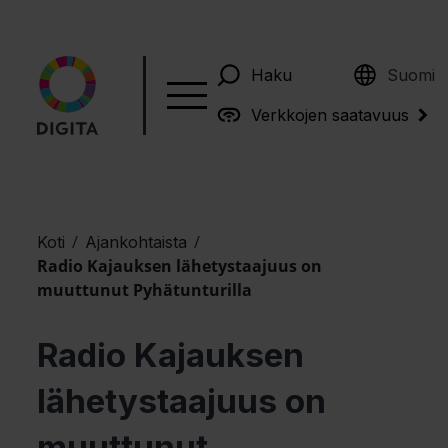
English
Haku
Suomi
Verkkojen saatavuus
/
/
Koti
Ajankohtaista
Radio Kajauksen lähetystaajuus on
muuttunut Pyhätunturilla
Radio Kajauksen
lähetystaajuus on
muuttunut