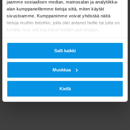
jaamme sosiaalisen median, mainosalan ja analytiikka-
alan kumppaneillemme tietoja siitä, miten käytät
sivustoamme. Kumppanimme voivat yhdistää näitä
tietoja muihin tietoihin, joita olet antanut heille tai joita on
kerätty, kun olet käyttänyt heidän palvelujaan.
Salli kaikki
Muokkaa
Kiellä