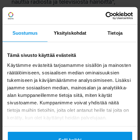
nauttia radiosta ja televisiosta häiriöittä”,
sanoo Digitan palveluista ja
liiketoiminnasta vastaava johtaja Markus
Ala-Hautala.
Suostumus
Yksityiskohdat
Tietoja
”Antenni-TV ja -radio kehittyvät median
Tämä sivusto käyttää evästeitä
kuluttamisen
Käytämme evästeitä tarjoamamme sisällön ja mainosten
muutosten mukana. Digita haluaa jatkossakin
räätälöimiseen, sosiaalisen median ominaisuuksien
olla kehittämässä elinvoimaisia ja
tukemiseen ja kävijämäärämme analysoimiseen. Lisäksi
jaamme sosiaalisen median, mainosalan ja analytiikka-
kustannustehokkaita ratkaisuja, jotta
alan kumppaneillemme tietoja siitä, miten käytät
auttavat mediataloja tässä murroksessa.
sivustoamme. Kumppanimme voivat yhdistää näitä
Näin katsojilla ja kuuntelijoilla on myös
tietoja muihin tietoihin, joita olet antanut heille tai joita on
kerätty, kun olet käyttänyt heidän palvelujaan.
tulevaisuudessa mahdollisuus koko
kansan mediaelämyksiin”, sanoo Ala-