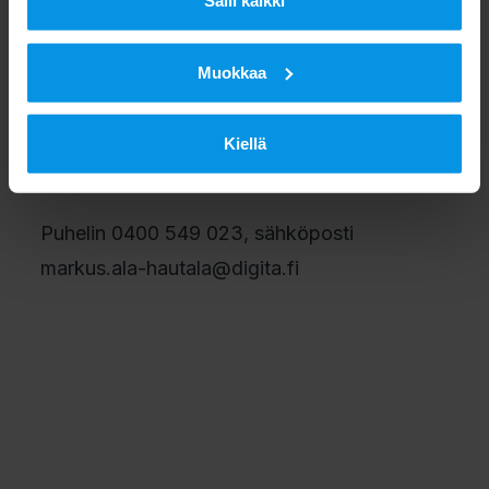
Hautala.
Salli kaikki
Lisätietoja:
Muokkaa
Markus Ala-Hautala, johtaja, Liiketoiminta ja
Kiellä
Palvelut
Puhelin 0400 549 023, sähköposti
markus.ala-hautala@digita.fi