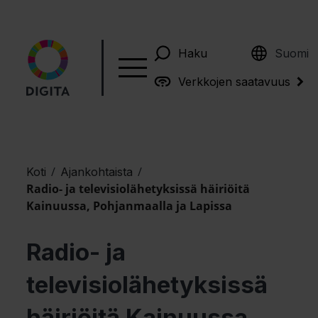
English
Haku
Suomi
Verkkojen saatavuus
/
/
Koti
Ajankohtaista
Radio- ja televisiolähetyksissä häiriöitä
Kainuussa, Pohjanmaalla ja Lapissa
Radio- ja
televisiolähetyksissä
häiriöitä Kainuussa,