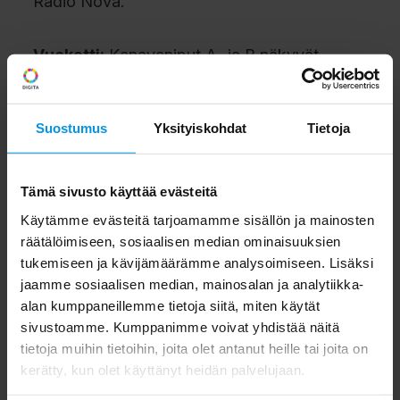
Radio Nova.
Vuokatti:
Kanavaniput A- ja B näkyvät
Rovaniemeltä pohjoiseen päin kuuluvat Ylen
Suostumus
Yksityiskohdat
Tietoja
radiokanavat pois lukien Yle Puhe.
Kaupallisista radiokanavista kuuluu Radio
Tämä sivusto käyttää evästeitä
Nova.
Käytämme evästeitä tarjoamamme sisällön ja mainosten
räätälöimiseen, sosiaalisen median ominaisuuksien
Taivalkosken ja Tervolan asemalta
tukemiseen ja kävijämäärämme analysoimiseen. Lisäksi
välitettävät tv-lähetykset ovat poikki.
jaamme sosiaalisen median, mainosalan ja analytiikka-
Aiemman tiedon mukaan asemilta olisi
alan kumppaneillemme tietoja siitä, miten käytät
sivustoamme. Kumppanimme voivat yhdistää näitä
näkynyt A- ja B-kanavanippujen lähetykset.
tietoja muihin tietoihin, joita olet antanut heille tai joita on
kerätty, kun olet käyttänyt heidän palvelujaan.
Kanavanipuissa näkyvät tv-kanavat voi