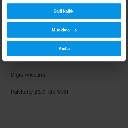
tarkastaa nettisivuilta
Salli kaikki
www.digita.fi/kuluttajat/tv
Muokkaa
Digita pahoittelee katkoksesta aiheutuvaa
Kiellä
haittaa.
Digita/Viestintä
Päivitetty 23.9. klo 14.51