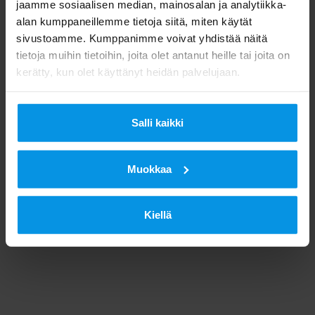
jaamme sosiaalisen median, mainosalan ja analytiikka-
alan kumppaneillemme tietoja siitä, miten käytät
sivustoamme. Kumppanimme voivat yhdistää näitä
tietoja muihin tietoihin, joita olet antanut heille tai joita on
kerätty, kun olet käyttänyt heidän palvelujaan.
Salli kaikki
Muokkaa
Kiellä