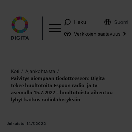
English
Haku
Suomi
Verkkojen saatavuus
/
/
Koti
Ajankohtaista
Päivitys aiempaan tiedotteeseen: Digita
tekee huoltotöitä Espoon radio- ja tv-
asemalla 15.7.2022 – huoltotöistä aiheutuu
lyhyt katkos radiolähetyksiin
Julkaistu: 14.7.2022