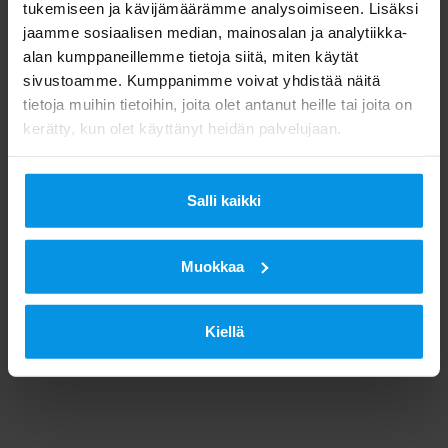
tukemiseen ja kävijämäärämme analysoimiseen. Lisäksi
jaamme sosiaalisen median, mainosalan ja analytiikka-
alan kumppaneillemme tietoja siitä, miten käytät
Digita pahoittelee viasta aiheutuvaa haittaa.
sivustoamme. Kumppanimme voivat yhdistää näitä
tietoja muihin tietoihin, joita olet antanut heille tai joita on
kerätty, kun olet käyttänyt heidän palvelujaan.
Digita/Viestintä
Salli kaikki
Muokkaa
Kiellä