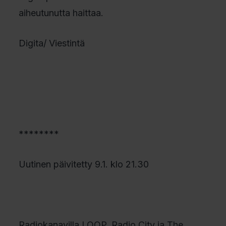
aiheutunutta haittaa.
Digita/ Viestintä
********
Uutinen päivitetty 9.1. klo 21.30
Radiokanavilla LOOP, Radio City ja The