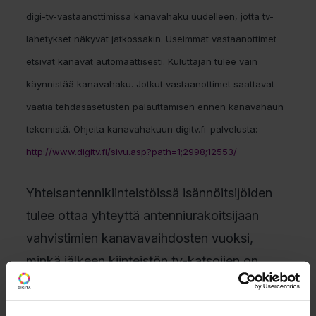
digi-tv-vastaanottimissa kanavahaku uudelleen, jotta tv-
lähetykset näkyvät jatkossakin. Useimmat vastaanottimet
etsivät kanavat automaattisesti. Kuluttajan tulee vain
käynnistää kanavahaku. Jotkut vastaanottimet saattavat
vaatia tehdasasetusten palauttamisen ennen kanavahaun
tekemistä. Ohjeita kanavahakuun digitv.fi-palvelusta:
http://www.digitv.fi/sivu.asp?path=1;2998;12553/
Yhteisantennikiinteistöissä
isännöitsijöiden
tulee ottaa yhteyttä antenniurakoitsijaan
vahvistimien kanavavaihdosten vuoksi,
minkä jälkeen kiinteistön tv-katsojien on
tehtävä digivastaanottimissa kanavahaku
uudelleen.