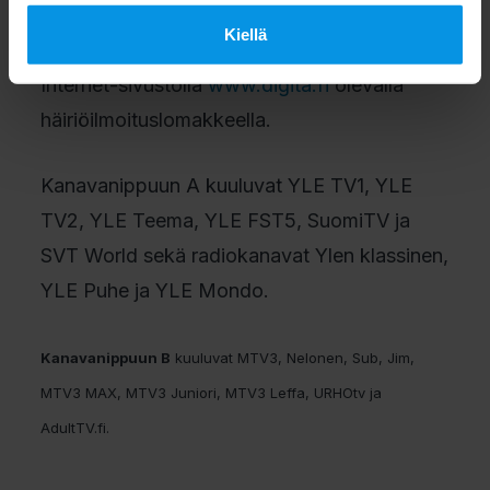
Kiellä
Ongelmista ja häiriöistä voi ilmoittaa myös
Internet-sivustolla
www.digita.fi
olevalla
häiriöilmoituslomakkeella.
Kanavanippuun A kuuluvat YLE TV1, YLE
TV2, YLE Teema, YLE FST5, SuomiTV ja
SVT World sekä radiokanavat Ylen klassinen,
YLE Puhe ja YLE Mondo.
Kanavanippuun B
kuuluvat MTV3, Nelonen, Sub, Jim,
MTV3 MAX, MTV3 Juniori, MTV3 Leffa, URHOtv ja
AdultTV.fi.