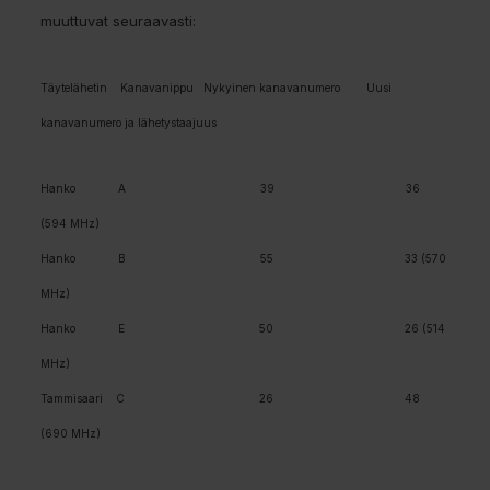
muuttuvat seuraavasti:
Täytelähetin Kanavanippu Nykyinen kanavanumero Uusi
kanavanumero ja lähetystaajuus
Hanko A 39 36
(594 MHz)
Hanko B 55 33 (570
MHz)
Hanko E 50 26 (514
MHz)
Tammisaari C 26 48
(690 MHz)