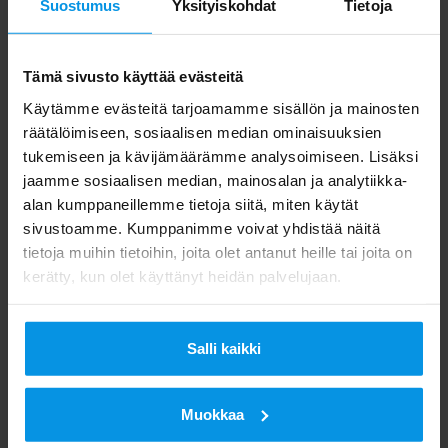
Suostumus
Yksityiskohdat
Tietoja
Apua Karttapalvelusta ja Digita Infosta
Tämä sivusto käyttää evästeitä
Käytämme evästeitä tarjoamamme sisällön ja mainosten
Ajantasaiset UHF-kanavat ja näkyvyysalueet
räätälöimiseen, sosiaalisen median ominaisuuksien
löytyvät Digitan Karttapalvelusta
tukemiseen ja kävijämäärämme analysoimiseen. Lisäksi
www.digitv.fi/karttapalvelu/
. Karttapalvelusta
jaamme sosiaalisen median, mainosalan ja analytiikka-
alan kumppaneillemme tietoja siitä, miten käytät
löydät myös oman alueesi DigitaPRO-
sivustoamme. Kumppanimme voivat yhdistää näitä
antenniasentajan yhteystiedot.
tietoja muihin tietoihin, joita olet antanut heille tai joita on
kerätty, kun olet käyttänyt heidän palvelujaan.
Apua kanavamuutokseen liittyvissä asioissa
saa myös Digitan kuluttajapalvelusta Digita
Salli kaikki
Infosta sähköpostitse
info@digita.fi
ja
puhelimitse maanantaista perjantaihin klo
Muokkaa
8.00 – 16.00 numerossa 020 411 7676.