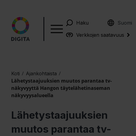
English
Haku
Suomi
Verkkojen saatavuus
/
/
Koti
Ajankohtaista
Lähetystaajuuksien muutos parantaa tv-
näkyvyyttä Hangon täytelähetinaseman
näkyvyysalueella
Lähetystaajuuksien
muutos parantaa tv-