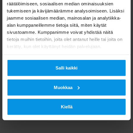
vastaanottamaan.
räätälöimiseen, sosiaalisen median ominaisuuksien
tukemiseen ja kävijämäärämme analysoimiseen. Lisäksi
jaamme sosiaalisen median, mainosalan ja analytiikka-
Digita tiedottaa korjaustöiden
alan kumppaneillemme tietoja siitä, miten käytät
etenemisestä verkkosivuillaan.
sivustoamme. Kumppanimme voivat yhdistää näitä
tietoja muihin tietoihin, joita olet antanut heille tai joita on
kerätty, kun olet käyttänyt heidän palvelujaan.
Digita pahoittelee katkoksista
aiheutuvaa haittaa.
Salli kaikki
Digita/Viestintä
Muokkaa
Kiellä