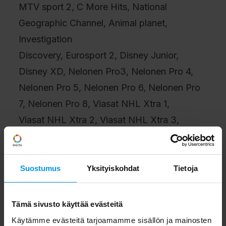
MTV sport 2, C More Hits, National
Geographic Channel, Animal planet,
Investigation
Discovery, Eurosport 2, Disney Junior,
Disney XD, Nelonen Pro3, Nelonen Pro 4,
Nelonen Pro 5, Nelonen Pro 6, Nelonen Pro
7, Nelonen Pro 8, Viasat NHL Xtra 1,
Viasat NHL Xtra 2, Viasat NHL Xtra 3,
Viasat NHL Xtra 4, Viasat NHL Xtra 5,
Viasat NHL Xtra 6, Viasat NHL Xtra 7.
Suostumus
Yksityiskohdat
Tietoja
Digitan kuluttajapalvelun Digita
Infon palvelussa on myös häiriöitä. Tällä
Tämä sivusto käyttää evästeitä
hetkellä puheluita ei pystytä
Käytämme evästeitä tarjoamamme sisällön ja mainosten