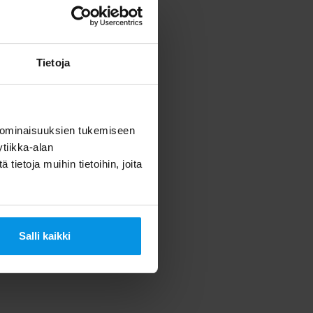
kean
on oltava
Tietoja
 on
le, on
 ominaisuuksien tukemiseen
tiikka-alan
ietoja muihin tietoihin, joita
iset
Salli kaikki