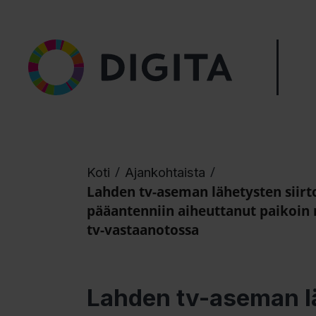
/
/
Koti
Ajankohtaista
Lahden tv-aseman lähetysten siirt
pääantenniin aiheuttanut paikoin
tv-vastaanotossa
Lahden tv-aseman lä