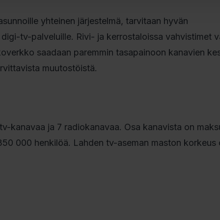
e asunnoille yhteinen järjestelmä, tarvitaan hyvän
digi-tv-palveluille. Rivi- ja kerrostaloissa vahvistimet 
jakoverkko saadaan paremmin tasapainoon kanavien ke
arvittavista muutostöistä.
tv-kanavaa ja 7 radiokanavaa. Osa kanavista on maksul
 350 000 henkilöä. Lahden tv-aseman maston korkeus