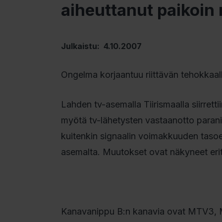
aiheuttanut paikoin
Julkaistu: 4.10.2007
Ongelma korjaantuu riittävän tehokkaalla
Lahden tv-asemalla Tiirismaalla siirret
myötä tv-lähetysten vastaanotto parani
kuitenkin signaalin voimakkuuden tasoer
asemalta. Muutokset ovat näkyneet eri
Kanavanippu B:n kanavia ovat MTV3, M