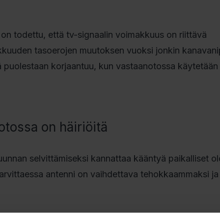
 on todettu, että tv-signaalin voimakkuus on riittävä
akkuuden tasoerojen muutoksen vuoksi jonkin kanavan
 puolestaan korjaantuu, kun vastaanotossa käytetään r
otossa on häiriöitä
unnan selvittämiseksi kannattaa kääntyä paikalliset o
Tarvittaessa antenni on vaihdettava tehokkaammaksi ja