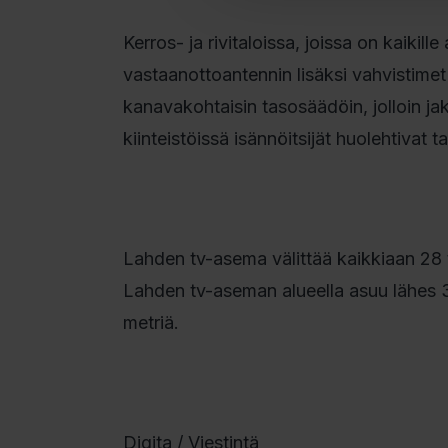
Kerros- ja rivitaloissa, joissa on kaikill
vastaanottoantennin lisäksi vahvistimet 
kanavakohtaisin tasosäädöin, jolloin 
kiinteistöissä isännöitsijät huolehtivat t
Lahden tv-asema välittää kaikkiaan 28 
Lahden tv-aseman alueella asuu lähes
metriä.
Digita / Viestintä