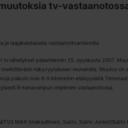
 muutoksia tv-vastaanotoss
 ja laajakaistaisella vastaanottoantennilla
tiin tv-lähetykset pääantenniin 25. syyskuuta 2007. Mu
 merkittävästi näkyvyysalueen reunamilla. Muutos on a
oja paikoin noin 8-9 kilometrin etäisyydellä Tiirismaan
tyisesti B-kanavanipun ohjelmien vastaanotossa.
TV3 MAX (maksullinen), Subtv, Subtv Juniori/Subtv 