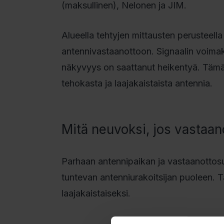
(maksullinen), Nelonen ja JIM.
Alueella tehtyjen mittausten perusteella
antennivastaanottoon. Signaalin voim
näkyvyys on saattanut heikentyä. Tämä
tehokasta ja laajakaistaista antennia.
Mitä neuvoksi, jos vastaan
Parhaan antennipaikan ja vastaanottosu
tuntevan antenniurakoitsijan puoleen. 
laajakaistaiseksi.