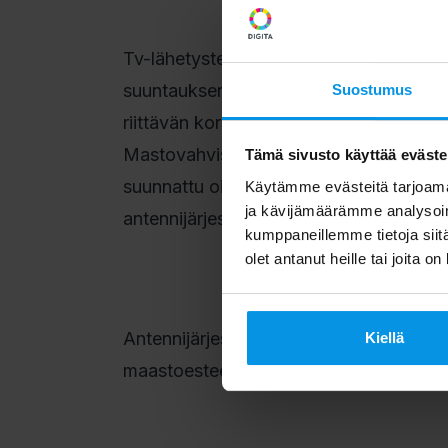
Tv-lähetysten vastaanotto edellyttää di
suuntauksen. Antennin on oltava koko 
Suostumus
riittävän korkea. Antenni on tarvittaess
Mastovahvistin on tarpeen, jos signaalin
Tämä sivusto käyttää eväste
suunnattu oikein ja sijoitettu riittävän 
Käytämme evästeitä tarjoama
ja kävijämäärämme analysoim
antennijärjestelmä varustettava masto- t
kumppaneillemme tietoja siitä
olet antanut heille tai joita o
Antennijärjestelmän toteutukseen vaikut
Kiellä
maastoesteet kuten korkeat mäet ja pu