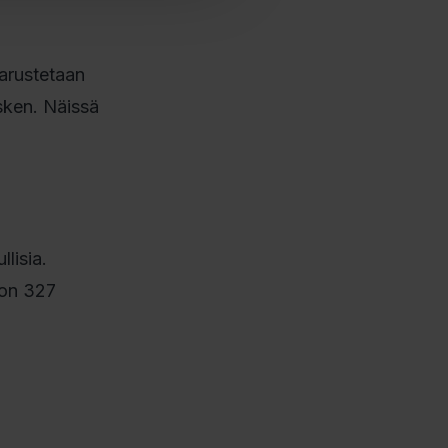
varustetaan
sken. Näissä
lisia.
 on 327