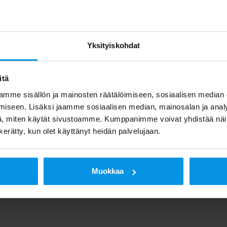
giaikanakin kunnollisen vastaanottoantennin ja sen oi
UHF-alueen eli kanavat 21-69 kattava ja mastoputken 
Yksityiskohdat
a sijoitettava jopa 10 metrin korkeudelle maanpinnasta.
 määrä ei ole riittävä, vaikka on tehokas antenni, joka
itä
ylös. Ja jos signaalia jaetaan useammalle vastaanottimel
mme sisällön ja mainosten räätälöimiseen, sosiaalisen median
iseen. Lisäksi jaamme sosiaalisen median, mainosalan ja analy
ai talovahvistimella.
, miten käytät sivustoamme. Kumppanimme voivat yhdistää näitä t
n kerätty, kun olet käyttänyt heidän palvelujaan.
tavat esimerkiksi vastaanottopaikan sijainti ja mahdoll
Muokkaa
usto.