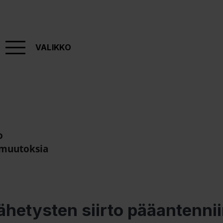
VALIKKO
o
 muutoksia
hetysten siirto pääantenni