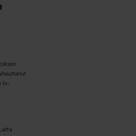
a
utoksen
iheuttanut
 tv-
Leffa