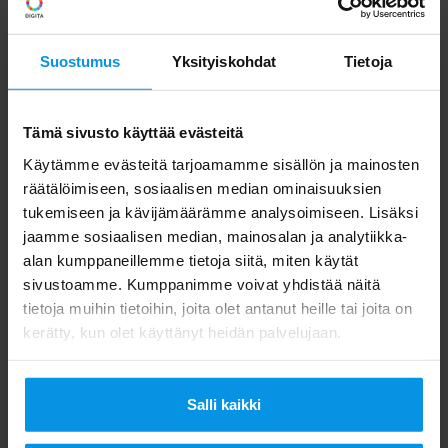
Digita pahoittelee katkoksista mahdollisesti
aiheutuvaa haittaa.
Suostumus
Yksityiskohdat
Tietoja
Tämä sivusto käyttää evästeitä
Digita/Viestintä
Käytämme evästeitä tarjoamamme sisällön ja mainosten
räätälöimiseen, sosiaalisen median ominaisuuksien
tukemiseen ja kävijämäärämme analysoimiseen. Lisäksi
jaamme sosiaalisen median, mainosalan ja analytiikka-
alan kumppaneillemme tietoja siitä, miten käytät
sivustoamme. Kumppanimme voivat yhdistää näitä
tietoja muihin tietoihin, joita olet antanut heille tai joita on
kerätty, kun olet käyttänyt heidän palvelujaan.
Salli kaikki