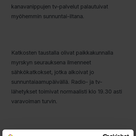
kanavanippujen tv-palvelut palautuivat
myöhemmin sunnuntai-iltana.
Katkosten taustalla olivat paikkakunnalla
myrskyn seurauksena ilmenneet
sähkökatkokset, jotka alkoivat jo
sunnuntaiaamupäivällä. Radio- ja tv-
lähetykset toimivat normaalisti klo 19.30 asti
varavoiman turvin.