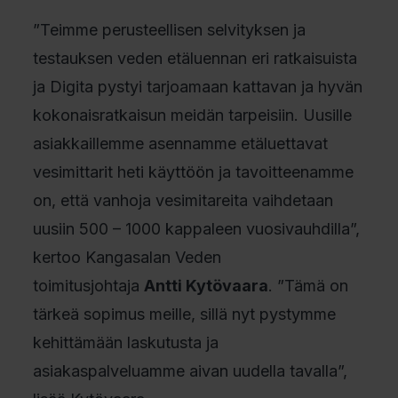
”Teimme perusteellisen selvityksen ja
testauksen veden etäluennan eri ratkaisuista
ja Digita pystyi tarjoamaan kattavan ja hyvän
kokonaisratkaisun meidän tarpeisiin. Uusille
asiakkaillemme asennamme etäluettavat
vesimittarit heti käyttöön ja tavoitteenamme
on, että vanhoja vesimitareita vaihdetaan
uusiin 500 – 1000 kappaleen vuosivauhdilla”,
kertoo Kangasalan Veden
toimitusjohtaja
Antti Kytövaara
. ”Tämä on
tärkeä sopimus meille, sillä nyt pystymme
kehittämään laskutusta ja
asiakaspalveluamme aivan uudella tavalla”,