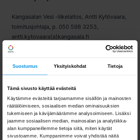
Kangasalan Vesi -liikelaitos, Antti Kytövaara,
toimitusjohtaja, p. 050 598 3253,
antti.kytovaara(a)kangasala.fi
Digita Oy, Mona Miettinen, myyntipäällikkö,
p. 0400 721 700, mona.miettinen(a)digita.fi
Suostumus
Yksityiskohdat
Tietoja
Kangasalan Vesi -liikelaitos
huolehtii
Tämä sivusto käyttää evästeitä
toimialueellaan hyvänlaatuisen veden
Käytämme evästeitä tarjoamamme sisällön ja mainosten
valmistamisesta ja jakelusta sekä jätevesien
räätälöimiseen, sosiaalisen median ominaisuuksien
tukemiseen ja kävijämäärämme analysoimiseen. Lisäksi
johtamisesta
jaamme sosiaalisen median, mainosalan ja analytiikka-
puhdistettavaksi.
www.kangasalanvesi.fi
alan kumppaneillemme tietoja siitä, miten käytät
sivustoamme. Kumppanimme voivat yhdistää näitä