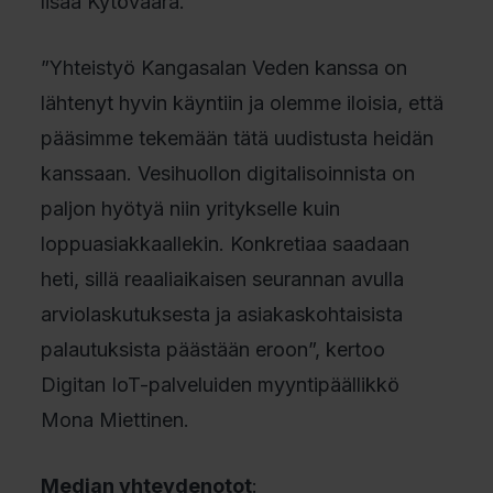
lisää Kytövaara.
”Yhteistyö Kangasalan Veden kanssa on
lähtenyt hyvin käyntiin ja olemme iloisia, että
pääsimme tekemään tätä uudistusta heidän
kanssaan. Vesihuollon digitalisoinnista on
paljon hyötyä niin yritykselle kuin
loppuasiakkaallekin. Konkretiaa saadaan
heti, sillä reaaliaikaisen seurannan avulla
arviolaskutuksesta ja asiakaskohtaisista
palautuksista päästään eroon”, kertoo
Digitan IoT-palveluiden myyntipäällikkö
Mona Miettinen.
Median yhteydenotot
: