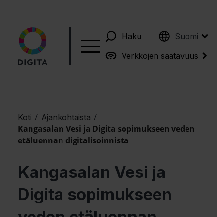
English
Haku
Suomi
Verkkojen saatavuus
/
/
Koti
Ajankohtaista
Kangasalan Vesi ja Digita sopimukseen veden
etäluennan digitalisoinnista
Kangasalan Vesi ja
Digita sopimukseen
veden etäluennan