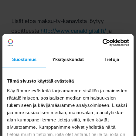
Lisätietoa maksu-tv-kanavista löytyy
osoitteesta
http://www.canaldigital.fi/
ja
http://www.plustv.fi/site/etusivu.jsp?
location1=1&sl2=1
.
Suostumus
Yksityiskohdat
Tietoja
Yhteisantennikiinteistöjen
Tämä sivusto käyttää evästeitä
varmistettava
Käytämme evästeitä tarjoamamme sisällön ja mainosten
räätälöimiseen, sosiaalisen median ominaisuuksien
vastaanottomahdollisuus
tukemiseen ja kävijämäärämme analysoimiseen. Lisäksi
jaamme sosiaalisen median, mainosalan ja analytiikka-
alan kumppaneillemme tietoja siitä, miten käytät
Yhteisantennikiinteistöissä eli rivi- ja
sivustoamme. Kumppanimme voivat yhdistää näitä
kerrostaloissa isännöitsijöiden tulee
tietoja muihin tietoihin, joita olet antanut heille tai joita on