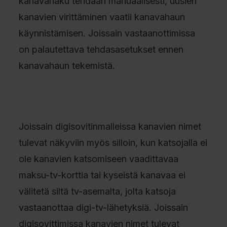
kanavahaku tehdään manuaalisesti, uusien
kanavien virittäminen vaatii kanavahaun
käynnistämisen. Joissain vastaanottimissa
on palautettava tehdasasetukset ennen
kanavahaun tekemistä.
Joissain digisovitinmalleissa kanavien nimet
tulevat näkyviin myös silloin, kun katsojalla ei
ole kanavien katsomiseen vaadittavaa
maksu-tv-korttia tai kyseistä kanavaa ei
välitetä siltä tv-asemalta, jolta katsoja
vastaanottaa digi-tv-lähetyksiä. Joissain
digisovittimissa kanavien nimet tulevat