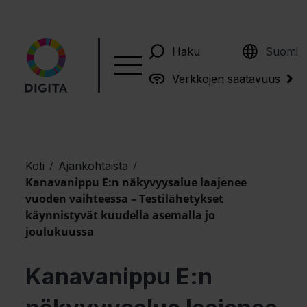
English
Haku
Suomi
Verkkojen saatavuus
/
/
Koti
Ajankohtaista
Kanavanippu E:n näkyvyysalue laajenee
vuoden vaihteessa – Testilähetykset
käynnistyvät kuudella asemalla jo
joulukuussa
Kanavanippu E:n