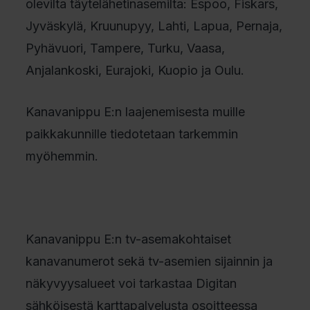
olevilta täytelähetinasemilta: Espoo, Fiskars,
Jyväskylä, Kruunupyy, Lahti, Lapua, Pernaja,
Pyhävuori, Tampere, Turku, Vaasa,
Anjalankoski, Eurajoki, Kuopio ja Oulu.
Kanavanippu E:n laajenemisesta muille
paikkakunnille tiedotetaan tarkemmin
myöhemmin.
Kanavanippu E:n tv-asemakohtaiset
kanavanumerot sekä tv-asemien sijainnin ja
näkyvyysalueet voi tarkastaa Digitan
sähköisestä karttapalvelusta osoitteessa