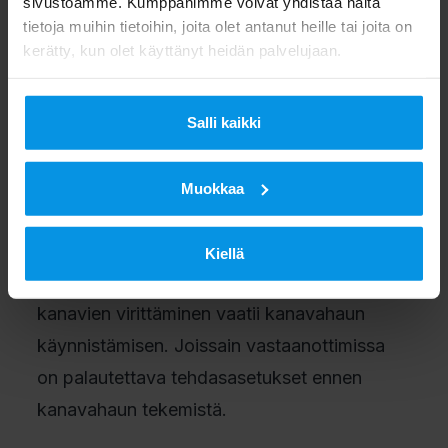
sivustoamme. Kumppanimme voivat yhdistää näitä
tietoja muihin tietoihin, joita olet antanut heille tai joita on
kerätty, kun olet käyttänyt heidän palvelujaan.
Digisovittimien kanavahakutoiminnot
vaihtelevat. Ennen kanavahaun tekemistä
Salli kaikki
kannattaa tutustua oman digisovittimen
käyttöohjeeseen. Useimmat vastaanottimet
Muokkaa
etsivät uudet kanavat automaattisesti. Mikäli
digisovittimen asetuksissa on määritelty, että
Kiellä
kanavahaku tehdään manuaalisesti, uusien
kanavien virittäminen vaatii kanavahaun
käynnistämisen. Joissain vastaanottimissa
on palautettava tehdasasetukset ennen
kanavahaun tekemistä.