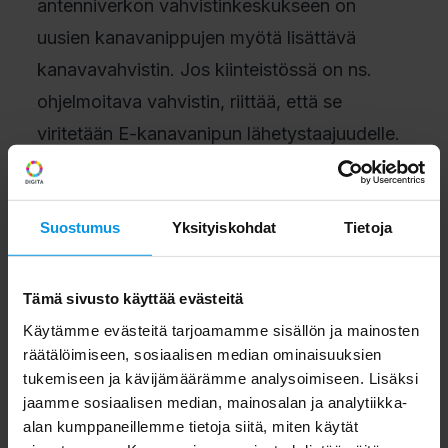
antenniverkon vahvistinkeskukseen on
uusien kanavanippujen myötä lisättävä
kanavavahvistin. Jos kiinteistössä on ns.
ohjelmoitava vahvistin, riittää, että se
viritetään E-kanavanipun lähetystaajuudelle.
Kun kiinteistöllä on valmius uuden
kanavanipun vastaanottoon, on kuluttajan
Suostumus
Yksityiskohdat
Tietoja
hankittava maksu-tv-kortti ja tehtävä
digivastaanottimissa kanavahaku uudelleen
Tämä sivusto käyttää evästeitä
saadakseen E-kanavanipun lähetykset
Käytämme evästeitä tarjoamamme sisällön ja mainosten
vastaanottimeensa. Omakotitalouksissa
räätälöimiseen, sosiaalisen median ominaisuuksien
tukemiseen ja kävijämäärämme analysoimiseen. Lisäksi
toimenpiteiksi riittää kanavien uudelleenhaku
jaamme sosiaalisen median, mainosalan ja analytiikka-
ja maksu-tv-kortin hankkiminen.
alan kumppaneillemme tietoja siitä, miten käytät