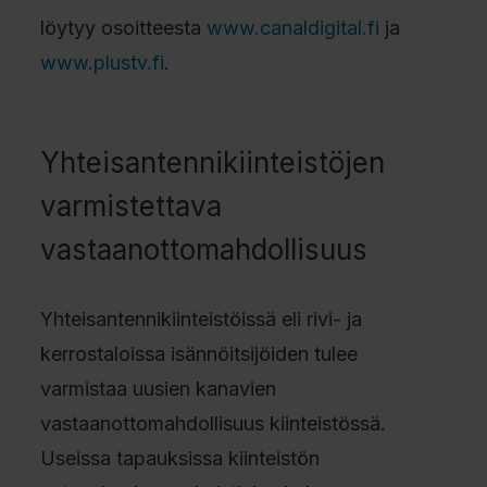
löytyy osoitteesta
www.canaldigital.fi
ja
www.plustv.fi
.
Yhteisantennikiinteistöjen
varmistettava
vastaanottomahdollisuus
Yhteisantennikiinteistöissä eli rivi- ja
kerrostaloissa isännöitsijöiden tulee
varmistaa uusien kanavien
vastaanottomahdollisuus kiinteistössä.
Useissa tapauksissa kiinteistön